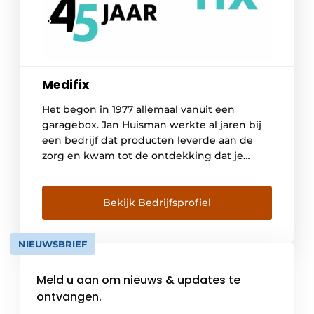
Medifix
Het begon in 1977 allemaal vanuit een
garagebox. Jan Huisman werkte al jaren bij
een bedrijf dat producten leverde aan de
zorg en kwam tot de ontdekking dat je
alleen grote eenheden disposables kon
afnemen. Vooral voor kleinere zelfstandige
zorginstellingen als bejaardentehuizen was
Bekijk Bedrijfsprofiel
dit niet praktisch. Het idee ontstond om
deze disposables in kleine hoeveelheden […]
NIEUWSBRIEF
Meld u aan om nieuws & updates te
ontvangen.