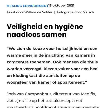
Podcasts
Privéklinieken
15 oktober 2021
HEALING ENVIRONMENT
Privacy / Cookie statement
Tekst door Willem de Volder
Fotografie door Malsch
Laboratoria
Vacature aanmelden
Veiligheid en hygiëne
Vacatures
naadloos samen
Video’s
“We zien de keuze voor huiselijkheid en een
warme sfeer in de inrichting van kamers in
zorgcentra toenemen. Ook mensen die thuis
worden verzorgd, kiezen vaker voor een bed
en kledingkast die aansluiten op de
woonsfeer van kamer of appartement.”
Joris van Campenhout, directeur van Medifix,
ziet zijn visie op het totaalconcept met
maatwerk als hoofdmoot steeds meer gestalte