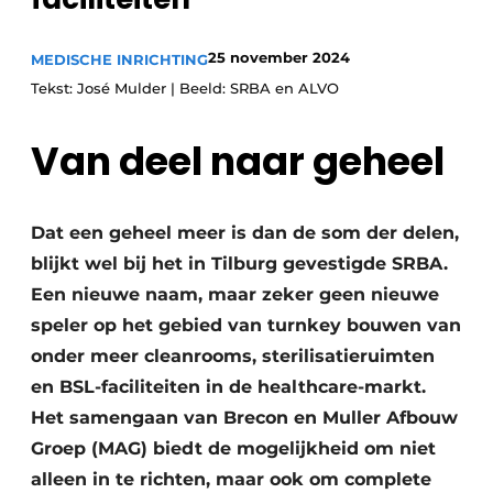
Podcasts
Privéklinieken
Privacy / Cookie statement
25 november 2024
MEDISCHE INRICHTING
Laboratoria
Vacature aanmelden
Tekst: José Mulder | Beeld: SRBA en ALVO
Vacatures
Van deel naar geheel
Video’s
Dat een geheel meer is dan de som der delen,
blijkt wel bij het in Tilburg gevestigde SRBA.
Een nieuwe naam, maar zeker geen nieuwe
speler op het gebied van turnkey bouwen van
onder meer cleanrooms, sterilisatieruimten
en BSL-faciliteiten in de healthcare-markt.
Het samengaan van Brecon en Muller Afbouw
Groep (MAG) biedt de mogelijkheid om niet
alleen in te richten, maar ook om complete