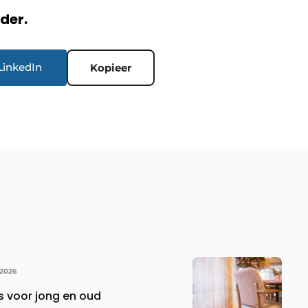
rder.
LinkedIn
Kopieer
 2026
s voor jong en oud