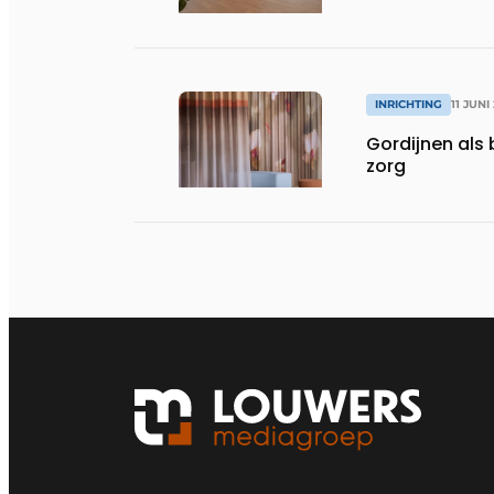
INRICHTING
11 JUNI
Gordijnen als 
zorg