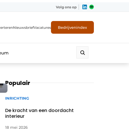
Volg ons op
Bedrijvenindex
erteren
Nieuwsbrief
Vacatures
leum
Populair
INRICHTING
De kracht van een doordacht
interieur
18 mei 2026