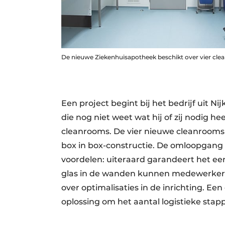
De nieuwe Ziekenhuisapotheek beschikt over vier cle
Een project begint bij het bedrijf uit N
die nog niet weet wat hij of zij nodig h
cleanrooms. De vier nieuwe cleanrooms 
box in box-constructie. De omloopgan
voordelen: uiteraard garandeert het ee
glas in de wanden kunnen medewerkers 
over optimalisaties in de inrichting. E
oplossing om het aantal logistieke sta