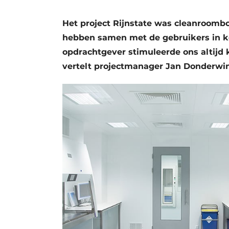
Privacy / Cookie statement
Het project Rijnstate was cleanroomb
Vacature aanmelden
hebben samen met de gebruikers in ko
Vacatures
opdrachtgever stimuleerde ons altijd k
Video’s
vertelt projectmanager Jan Donderwin