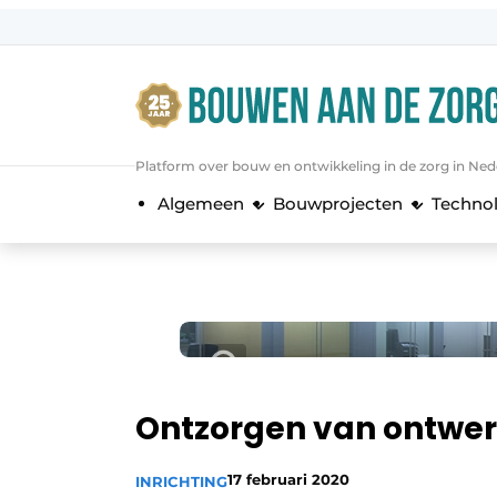
Aanmelden
Algemene voorwaarden
Bedrijven
Platform over bouw en ontwikkeling in de zorg in Ned
Bouwen aan de Zorg | Vakblad over 
Algemeen
Bouwprojecten
Techno
Contact
Direct contact
Evenement aanmelden
Jaarboek
Jubileumboek
Meest gelezen
Ontzorgen van ontwerp
Nieuwsbrief
17 februari 2020
INRICHTING
Podcasts