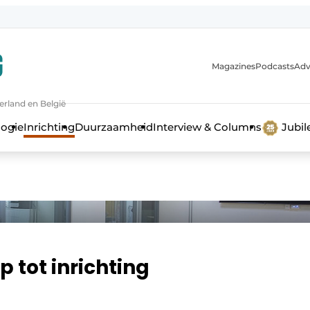
Magazines
Podcasts
Adv
erland en België
bouw en ontwikkeling in de zorg
logie
Inrichting
Duurzaamheid
Interview & Columns
Jubi
 tot inrichting