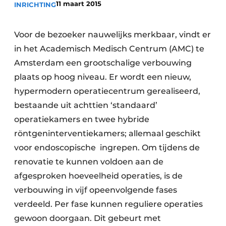
11 maart 2015
INRICHTING
Podcasts
Privéklinieken
Privacy / Cookie statement
Laboratoria
Voor de bezoeker nauwelijks merkbaar, vindt er
Vacature aanmelden
in het Academisch Medisch Centrum (AMC) te
Vacatures
Amsterdam een grootschalige verbouwing
Video’s
plaats op hoog niveau. Er wordt een nieuw,
hypermodern operatiecentrum gerealiseerd,
bestaande uit achttien ‘standaard’
operatiekamers en twee hybride
röntgeninterventiekamers; allemaal geschikt
voor endoscopische ingrepen. Om tijdens de
renovatie te kunnen voldoen aan de
afgesproken hoeveelheid operaties, is de
verbouwing in vijf opeenvolgende fases
verdeeld. Per fase kunnen reguliere operaties
gewoon doorgaan. Dit gebeurt met