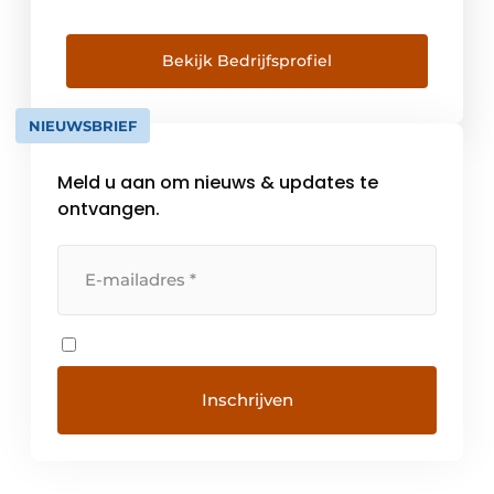
geclassificeerde ruimtes en algemene bouw.
Daarbij ligt de focus op de zorg, farma,
biotech en kantorenmarkt. Alle bedrijven
Bekijk Bedrijfsprofiel
werken autonoom maar zullen daar waar
mogelijk hun gezamenlijke kennis en
NIEUWSBRIEF
vaardigheden voor uw […]
Meld u aan om nieuws & updates te
ontvangen.