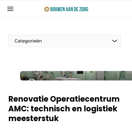
Aanmelden
Algemene voorwaarden
Bedrijven
Categorieën
Bouwen aan de Zorg | Vakblad over bouw en
ontwikkeling in de zorg
Contact
Productinformatie
Direct contact
Evenementen
Evenement aanmelden
Jaarboek
Renovatie Operatiecentrum
Jubileumboek
AMC: technisch en logistiek
Ziekenhuizen
Meest gelezen
meesterstuk
Woonzorg & Verpleeghuizen
Nieuwsbrief