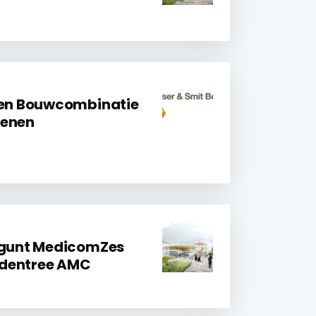
en Bouwcombinatie
kenen
gunt MedicomZes
fdentree AMC