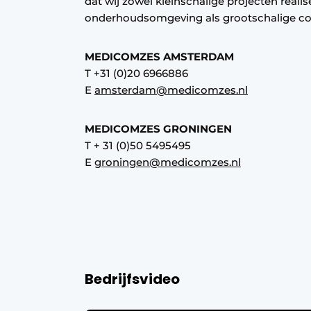
dat wij zowel kleinschalige projecten reali
Privacy / Cookie statement
onderhoudsomgeving als grootschalige co
Vacature aanmelden
MEDICOMZES AMSTERDAM
Vacatures
T +31 (0)20 6966886
Video’s
E
amsterdam@medicomzes.nl
MEDICOMZES GRONINGEN
T + 31 (0)50 5495495
E
groningen@medicomzes.nl
Bedrijfsvideo