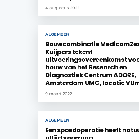
4 augustus 2022
ALGEMEEN
Bouwcombinatie MedicomZe
Kuijpers tekent
uitvoeringsovereenkomst voo
bouw van het Research en
Diagnostiek Centrum ADORE,
Amsterdam UMC, locatie VU
9 maart 2022
ALGEMEEN
Een spoedoperatie heeft natuu
altijd voorrang