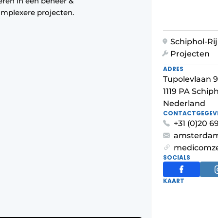
seren in een beheer &
mplexere projecten.
Schiphol-Ri
Projecten
ADRES
Tupolevlaan 
1119 PA Schiph
Nederland
CONTACTGEGEV
+31 (0)20 
amsterda
medicomze
SOCIALS
KAART