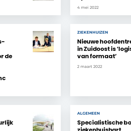
4 mei 2022
ZIEKENHUIZEN
s-
Nieuwe hoofdentr
in Zuidoost is ‘log
r de
van formaat’
2 maart 2022
mc
ALGEMEEN
rlijk
Specialistische b
ziekenhuishart