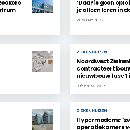
zoekers
‘Daar is geen ople
entrum
je alleen leren in d
21 maart 2023
ZIEKENHUIZEN
Noordwest Zieken
contracteert bouw
nieuwbouw fase 1 
8 februari 2023
ZIEKENHUIZEN
Hypermoderne ‘zw
operatiekamers v