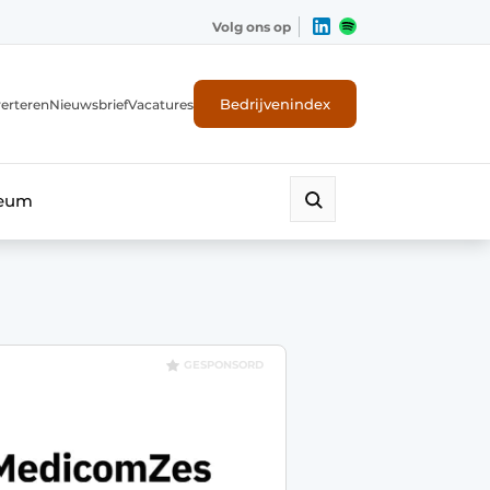
Volg ons op
Bedrijvenindex
erteren
Nieuwsbrief
Vacatures
leum
GESPONSORD