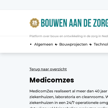
Aanmelden
Algemene voorwaarden
Bedrijven
Platform over bouw en ontwikkeling in de zorg in Ned
Bouwen aan de Zorg | Vakblad over 
Algemeen
Bouwprojecten
Techno
Contact
Direct contact
Evenement aanmelden
Terug naar overzicht
Jaarboek
Medicomzes
Jubileumboek
Meest gelezen
MedicomZes realiseert al meer dan 40 jaar
ziekenhuizen, laboratoria en cleanrooms. Wi
Nieuwsbrief
ziekenhuizen in een 24/7 operationele om
Podcasts