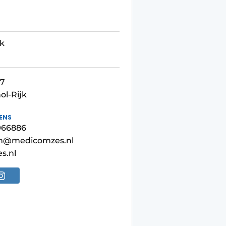
jk
97
ol-Rijk
ENS
6966886
m@medicomzes.nl
s.nl