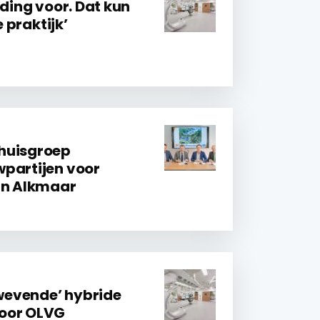
iding voor. Dat kun
e praktijk’
huisgroep
partijen voor
in Alkmaar
evende’ hybride
oor OLVG