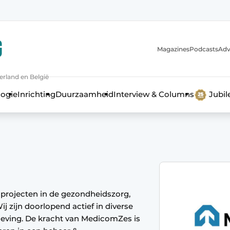
Magazines
Podcasts
Adv
erland en België
bouw en ontwikkeling in de zorg
logie
Inrichting
Duurzaamheid
Interview & Columns
Jubi
 projecten in de gezondheidszorg,
j zijn doorlopend actief in diverse
geving. De kracht van MedicomZes is