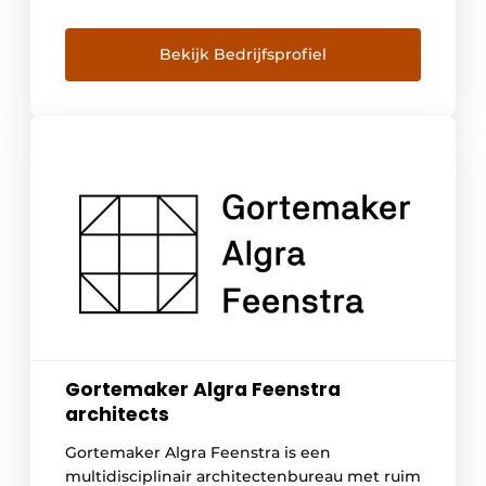
wij technische projecten realiseren en
technische installaties onderhouden. We
kunnen opdrachtgevers bijstaan in de
Bekijk Bedrijfsprofiel
complete levenscyclus van zorgvastgoed.
Voor projecten buiten de zorg doen wij
graag een beroep op ons
zusterbedrijf Bectro. ‘Samen zorgen voor
morgen’ omvat alles waar […]
Gortemaker Algra Feenstra
architects
Gortemaker Algra Feenstra is een
multidisciplinair architectenbureau met ruim