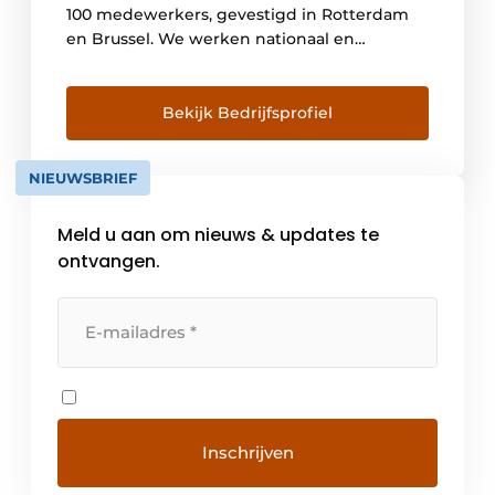
100 medewerkers, gevestigd in Rotterdam
en Brussel. We werken nationaal en
internationaal aan uiteenlopende projecten
in sectoren als zorg, onderwijs, overheid en
bedrijfsleven. Goede architectuur begint bij
Bekijk Bedrijfsprofiel
het doorgronden van de vraag. Niet het
gebouw zelf, maar de mensen die het
NIEUWSBRIEF
gebouw gebruiken, staan bij ons […]
Meld u aan om nieuws & updates te
ontvangen.