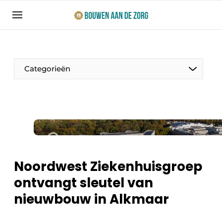
Aanmelden
Algemene voorwaarden
Bedrijven
Categorieën
Bouwen aan de Zorg | Vakblad over bouw en
ontwikkeling in de zorg
Contact
Productinformatie
Direct contact
Evenementen
Evenement aanmelden
Jaarboek
Noordwest Ziekenhuisgroep
Jubileumboek
ontvangt sleutel van
Ziekenhuizen
Meest gelezen
nieuwbouw in Alkmaar
Woonzorg & Verpleeghuizen
Nieuwsbrief