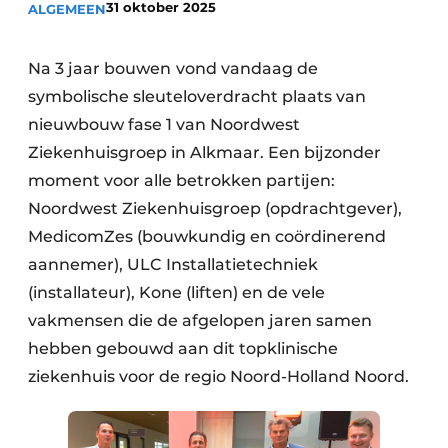
31 oktober 2025
ALGEMEEN
Podcasts
Privéklinieken
Privacy / Cookie statement
Laboratoria
Na 3 jaar bouwen
vond vandaag de
Vacature aanmelden
symbolische sleuteloverdracht plaats van
Vacatures
nieuwbouw fase 1 van Noordwest
Video’s
Ziekenhuisgroep in Alkmaar. Een bijzonder
moment voor alle betrokken partijen:
Noordwest Ziekenhuisgroep (opdrachtgever),
MedicomZes (bouwkundig en coördinerend
aannemer), ULC Installatietechniek
(installateur), Kone (liften) en de vele
vakmensen die de afgelopen jaren samen
hebben gebouwd aan dit topklinische
ziekenhuis voor de regio Noord-Holland Noord.