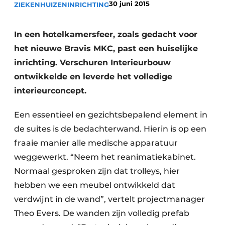
30 juni 2015
ZIEKENHUIZEN
Podcasts
INRICHTING
Privéklinieken
Privacy / Cookie statement
Laboratoria
In een hotelkamersfeer, zoals gedacht voor
Vacature aanmelden
het nieuwe Bravis MKC, past een huiselijke
Vacatures
inrichting. Verschuren Interieurbouw
Video’s
ontwikkelde en leverde het volledige
interieurconcept.
Een essentieel en gezichtsbepalend element in
de suites is de bedachterwand. Hierin is op een
fraaie manier alle medische apparatuur
weggewerkt. “Neem het reanimatiekabinet.
Normaal gesproken zijn dat trolleys, hier
hebben we een meubel ontwikkeld dat
verdwijnt in de wand”, vertelt projectmanager
Theo Evers. De wanden zijn volledig prefab