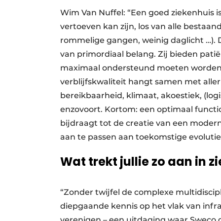
Wim Van Nuffel: “Een goed ziekenhuis i
vertoeven kan zijn, los van alle besta
rommelige gangen, weinig daglicht …). De
van primordiaal belang. Zij bieden patië
maximaal ondersteund moeten worden 
verblijfskwaliteit hangt samen met allerl
bereikbaarheid, klimaat, akoestiek, (log
enzovoort. Kortom: een optimaal functi
bijdraagt tot de creatie van een modern 
aan te passen aan toekomstige evolutie
Wat trekt jullie zo aan in 
“Zonder twijfel de complexe multidisci
diepgaande kennis op het vlak van infr
verenigen – een uitdaging waar Sweco g