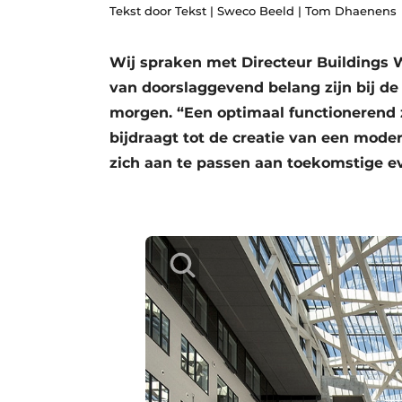
Tekst door Tekst | Sweco Beeld | Tom Dhaenens
Privacy / Cookie statement
Vacature aanmelden
Wij spraken met Directeur Buildings 
Vacatures
van doorslaggevend belang zijn bij de
Video’s
morgen. “Een optimaal functionerend z
bijdraagt tot de creatie van een moder
zich aan te passen aan toekomstige ev