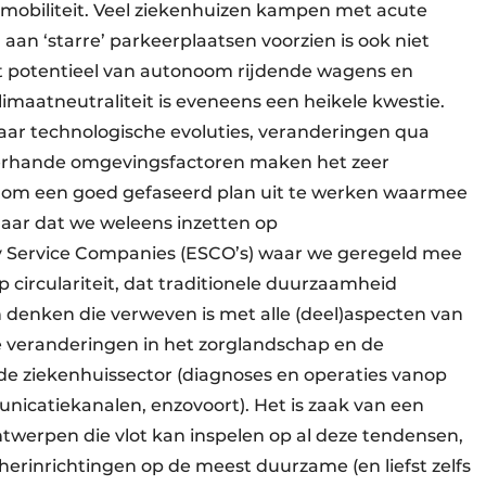
s mobiliteit. Veel ziekenhuizen kampen met acute
an ‘starre’ parkeerplaatsen voorzien is ook niet
et potentieel van autonoom rijdende wagens en
klimaatneutraliteit is eveneens een heikele kwestie.
maar technologische evoluties, veranderingen qua
lerhande omgevingsfactoren maken het zeer
 om een goed gefaseerd plan uit te werken waarmee
ndaar dat we weleens inzetten op
gy Service Companies (ESCO’s) waar we geregeld mee
 circulariteit, dat traditionele duurzaamheid
n denken die verweven is met alle (deel)aspecten van
de veranderingen in het zorglandschap en de
de ziekenhuissector (diagnoses en operaties vanop
nicatiekanalen, enzovoort). Het is zaak van een
ntwerpen die vlot kan inspelen op al deze tendensen,
herinrichtingen op de meest duurzame (en liefst zelfs