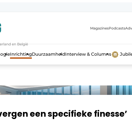
Magazines
Podcasts
Adv
erland en België
bouw en ontwikkeling in de zorg
logie
Inrichting
Duurzaamheid
Interview & Columns
Jubi
vergen een specifieke finesse’