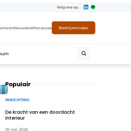
Volg ons op
Bedrijvenindex
erteren
Nieuwsbrief
Vacatures
leum
Populair
INRICHTING
De kracht van een doordacht
interieur
18 mei 2026