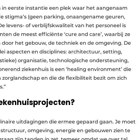
s in eerste instantie een plek waar het aangenaam
ande stigma’s (geen parking, onaangename geuren,
 levens- of verblijfskwaliteit van het personeel is
nten de meest efficiënte ‘cure and care’, waarbij ze
door het gebouw, de techniek en de omgeving. De
ei aspecten en disciplines: architectuur, setting,
istieke) organisatie, technologische ondersteuning,
onerend ziekenhuis is een ‘healing environment’ die
zorglandschap en die de flexibiliteit bezit om zich
s.”
ziekenhuisprojecten?
plinaire uitdagingen die ermee gepaard gaan. Je moet
astructuur, omgeving, energie en gebouwen zien te
raag zijn tanden in zet, temeer omdat we over tal