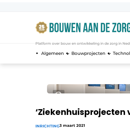
Aanmelden
Algemene voorwaarden
Bedrijven
Platform over bouw en ontwikkeling in de zorg in Ned
Bouwen aan de Zorg | Vakblad over 
Algemeen
Bouwprojecten
Techno
Contact
Direct contact
Evenement aanmelden
Jaarboek
Jubileumboek
Meest gelezen
‘Ziekenhuisprojecten 
Nieuwsbrief
3 maart 2021
INRICHTING
Podcasts