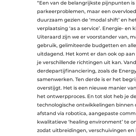
“Een van de belangrijkste pijnpunten i
parkeerproblemen, maar een overvloed a
duurzaam gezien de ‘modal shift’ en h
verplaatsing ‘as a service’. Energie- en 
Uiteraard zijn we er voorstander van, 
gebruik, gelimiteerde budgetten en al
uitdagend. Het komt er dan ook op aan
je verschillende richtingen uit kan. Va
derdepartijfinanciering, zoals de Ener
samenwerken. Ten derde is er het begrip
overstijgt. Het is een nieuwe manier va
het ontwerpproces. En tot slot heb je 
technologische ontwikkelingen binnen 
afstand via robotica, aangepaste commu
kwalitatieve ‘healing environment’ te o
zodat uitbreidingen, verschuivingen en 