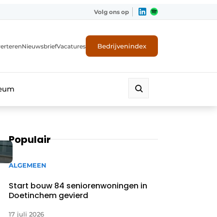
Volg ons op
Bedrijvenindex
erteren
Nieuwsbrief
Vacatures
leum
Populair
ALGEMEEN
Start bouw 84 seniorenwoningen in
Doetinchem gevierd
17 juli 2026