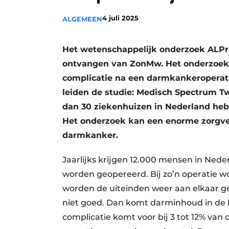
Privacy / Cookie statement
4 juli 2025
ALGEMEEN
Vacature aanmelden
Vacatures
Het wetenschappelijk onderzoek ALPrE
ontvangen van ZonMw. Het onderzoek 
Video’s
complicatie na een darmkankeroperati
leiden de studie: Medisch Spectrum T
dan 30 ziekenhuizen in Nederland heb
Het onderzoek kan een enorme zorgve
darmkanker.
Jaarlijks krijgen 12.000 mensen in Ned
worden geopereerd. Bij zo’n operatie 
worden de uiteinden weer aan elkaar 
niet goed. Dan komt darminhoud in de b
complicatie komt voor bij 3 tot 12% van 