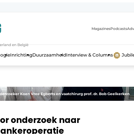
Magazines
Podcasts
Adv
erland en België
bouw en ontwikkeling in de zorg
logie
Inrichting
Duurzaamheid
Interview & Columns
Jubi
onderzoeker Koen Vree Egberts en vaatchirurg prof. dr. Bob Geelkerken
voor onderzoek naar
kankeroperatie