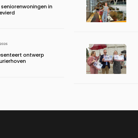
 seniorenwoningen in
evierd
 2026
esenteert ontwerp
urierhoven