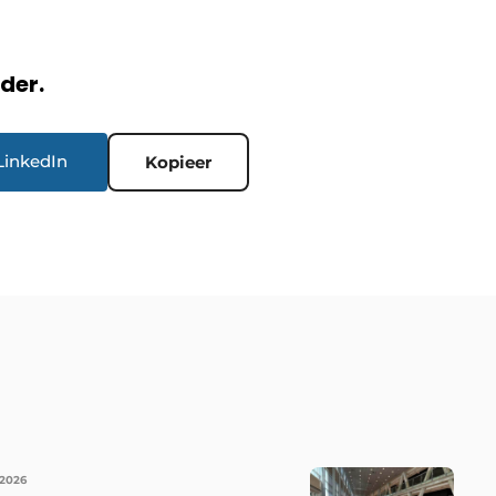
rder.
LinkedIn
Kopieer
 2026