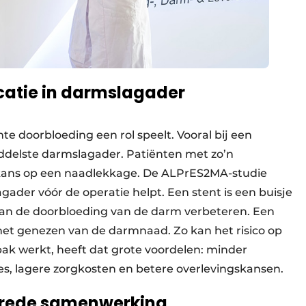
catie in darmslagader
te doorbloeding een rol speelt. Vooral bij een
delste darmslagader. Patiënten met zo’n
kans op een naadlekkage. De ALPrES2MA-studie
gader vóór de operatie helpt. Een stent is een buisje
an de doorbloeding van de darm verbeteren. Een
 het genezen van de darmnaad. Zo kan het risico op
ak werkt, heeft dat grote voordelen: minder
s, lagere zorgkosten en betere overlevingskansen.
 brede samenwerking