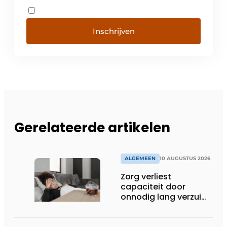
Inschrijven
Gerelateerde artikelen
ALGEMEEN
10 AUGUSTUS 2026
Zorg verliest
capaciteit door
onnodig lang verzuim:
‘Benut eerst wat er al
is’