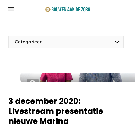
Aanmelden
Algemene voorwaarden
Bedrijven
Categorieën
Bouwen aan de Zorg | Vakblad over bouw en
ontwikkeling in de zorg
Contact
Productinformatie
Direct contact
Evenementen
Evenement aanmelden
Jaarboek
3 december 2020:
Jubileumboek
Livestream presentatie
Ziekenhuizen
Meest gelezen
nieuwe Marina
Woonzorg & Verpleeghuizen
Nieuwsbrief