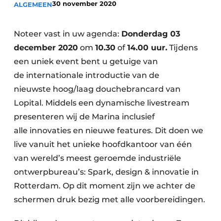
30 november 2020
ALGEMEEN
Podcasts
Privéklinieken
Privacy / Cookie statement
Laboratoria
Noteer vast in uw agenda:
Donderdag 03
Vacature aanmelden
december 2020
om
10.30
of
14.00 uur.
Tijdens
Vacatures
een uniek event bent u getuige van
Video’s
de internationale introductie van de
nieuwste hoog/laag douchebrancard van
Lopital. Middels een dynamische livestream
presenteren wij de Marina inclusief
alle innovaties en nieuwe features. Dit doen we
live vanuit het unieke hoofdkantoor van één
van wereld’s meest geroemde industriële
ontwerpbureau’s: Spark, design & innovatie in
Rotterdam. Op dit moment zijn we achter de
schermen druk bezig met alle voorbereidingen.