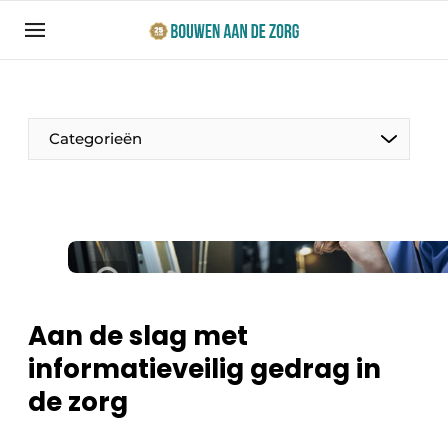
Aanmelden
Algemene voorwaarden
Bedrijven
Categorieën
Bouwen aan de Zorg | Vakblad over bouw en
ontwikkeling in de zorg
Contact
Productinformatie
Direct contact
Evenementen
Evenement aanmelden
Jaarboek
Aan de slag met
Jubileumboek
informatieveilig gedrag in
Ziekenhuizen
Meest gelezen
de zorg
Woonzorg & Verpleeghuizen
Nieuwsbrief