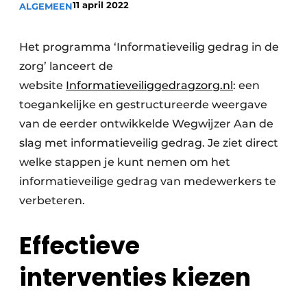
11 april 2022
ALGEMEEN
Podcasts
Privéklinieken
Privacy / Cookie statement
Laboratoria
Het programma ‘Informatieveilig gedrag in de
Vacature aanmelden
zorg’ lanceert de
Vacatures
website
Informatieveiliggedragzorg.nl
: een
Video’s
toegankelijke en gestructureerde weergave
van de eerder ontwikkelde Wegwijzer Aan de
slag met informatieveilig gedrag. Je ziet direct
welke stappen je kunt nemen om het
informatieveilige gedrag van medewerkers te
verbeteren.
Effectieve
interventies kiezen