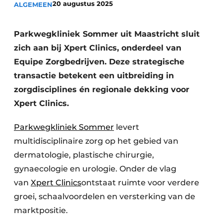
20 augustus 2025
ALGEMEEN
Podcasts
Privéklinieken
Privacy / Cookie statement
Laboratoria
Parkwegkliniek Sommer uit Maastricht sluit
Vacature aanmelden
zich aan bij Xpert Clinics, onderdeel van
Vacatures
Equipe Zorgbedrijven. Deze strategische
Video’s
transactie betekent een uitbreiding in
zorgdisciplines én regionale dekking voor
Xpert Clinics.
Parkwegkliniek Sommer
levert
multidisciplinaire zorg op het gebied van
dermatologie, plastische chirurgie,
gynaecologie en urologie. Onder de vlag
van
Xpert Clinics
ontstaat ruimte voor verdere
groei, schaalvoordelen en versterking van de
marktpositie.