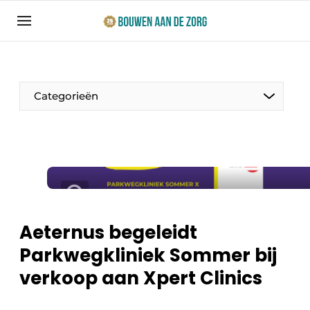
Aanmelden
Algemene voorwaarden
Bedrijven
Categorieën
Bouwen aan de Zorg | Vakblad over bouw en
ontwikkeling in de zorg
Contact
Productinformatie
Direct contact
Evenementen
Evenement aanmelden
Jaarboek
Aeternus begeleidt
Jubileumboek
Parkwegkliniek Sommer bij
Ziekenhuizen
Meest gelezen
verkoop aan Xpert Clinics
Woonzorg & Verpleeghuizen
Nieuwsbrief