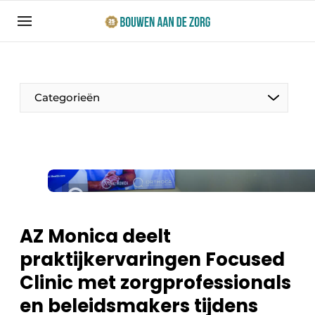
Aanmelden
Algemene voorwaarden
Bedrijven
Categorieën
Bouwen aan de Zorg | Vakblad over bouw en
ontwikkeling in de zorg
Contact
Productinformatie
Direct contact
Evenementen
Evenement aanmelden
Jaarboek
AZ Monica deelt
Jubileumboek
praktijkervaringen Focused
Ziekenhuizen
Meest gelezen
Clinic met zorgprofessionals
Woonzorg & Verpleeghuizen
Nieuwsbrief
en beleidsmakers tijdens