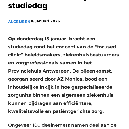
Podcasts
studiedag
Privéklinieken
Privacy / Cookie statement
Laboratoria
16 januari 2026
ALGEMEEN
Vacature aanmelden
Vacatures
Op donderdag 15 januari bracht een
Video’s
studiedag rond het concept van de “focused
clinic” beleidsmakers, ziekenhuisbestuurders
en zorgprofessionals samen in het
Provinciehuis Antwerpen. De bijeenkomst,
georganiseerd door AZ Monica, bood een
inhoudelijke inkijk in hoe gespecialiseerde
zorgunits binnen een algemeen ziekenhuis
kunnen bijdragen aan efficiëntere,
kwaliteitsvolle en patiëntgerichte zorg.
Ongeveer 100 deelnemers namen deel aan de