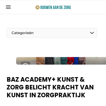
Aanmelden
Algemene voorwaarden
Bedrijven
Categorieën
Bouwen aan de Zorg | Vakblad over bouw en
ontwikkeling in de zorg
Contact
Productinformatie
Direct contact
Evenementen
Evenement aanmelden
Jaarboek
BAZ ACADEMY+ KUNST &
Jubileumboek
ZORG BELICHT KRACHT VAN
Ziekenhuizen
Meest gelezen
KUNST IN ZORGPRAKTIJK
Woonzorg & Verpleeghuizen
Nieuwsbrief