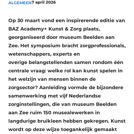
7 april 2026
ALGEMEEN
Podcasts
Privéklinieken
Privacy / Cookie statement
Laboratoria
Op 30 maart vond een inspirerende editie van
Vacature aanmelden
BAZ Academy+ Kunst & Zorg plaats,
Vacatures
georganiseerd door museum Beelden aan
Video’s
Zee. Het symposium bracht zorgprofessionals,
wetenschappers, experts en
overige belangstellenden samen rondom één
centrale vraag: welke rol kan kunst spelen in
het welzijn van mensen binnen de
zorgsector? Aanleiding vormde de bijzondere
samenwerking met vijf Nederlandse
zorginstellingen, die van museum Beelden
aan Zee ruim 150 musealewerken in
langdurige bruikleen hebben gekregen. Kunst
wordt op deze wijze toegankelijk gemaakt