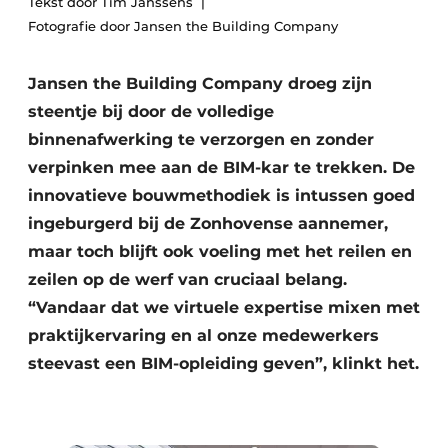
Tekst door Tim Janssens
Podcasts
Privéklinieken
Fotografie door Jansen the Building Company
Privacy / Cookie statement
Laboratoria
Vacature aanmelden
Jansen the Building Company droeg zijn
steentje bij door de volledige
Vacatures
binnenafwerking te verzorgen en zonder
Video’s
verpinken mee aan de BIM-kar te trekken. De
innovatieve bouwmethodiek is intussen goed
ingeburgerd bij de Zonhovense aannemer,
maar toch blijft ook voeling met het reilen en
zeilen op de werf van cruciaal belang.
“Vandaar dat we virtuele expertise mixen met
praktijkervaring en al onze medewerkers
steevast een BIM-opleiding geven”, klinkt het.