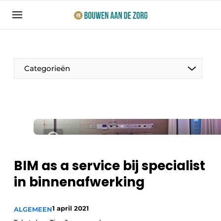
Aanmelden
Algemene voorwaarden
Bedrijven
Categorieën
Bouwen aan de Zorg | Vakblad over bouw en
ontwikkeling in de zorg
Contact
Productinformatie
Direct contact
Evenementen
Evenement aanmelden
Jaarboek
BIM as a service bij specialist
Jubileumboek
in binnenafwerking
Ziekenhuizen
Meest gelezen
Woonzorg & Verpleeghuizen
1 april 2021
Nieuwsbrief
ALGEMEEN