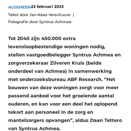
Podcasts
Privéklinieken
22 februari 2023
ALGEMEEN
Privacy / Cookie statement
Tekst door Jan-Kees Verschuure
Laboratoria
Fotografie door Syntrus Achmea
Vacature aanmelden
Vacatures
Tot 2040 zijn 450.000 extra
Video’s
levensloopbestendige woningen nodig,
stellen vastgoedbelegger Syntrus Achmea en
zorgverzekeraar Zilveren Kruis (beide
onderdeel van Achmea) in samenwerking
met onderzoeksbureau ABF Research. “Het
bouwen van deze woningen zorgt voor meer
passend aanbod voor het groeiende aantal
ouderen, en kan voor een deel het oplopend
tekort aan personeel in de zorg en
mantelzorgers opvangen”, aldus Daan Tettero
van Syntrus Achmea.