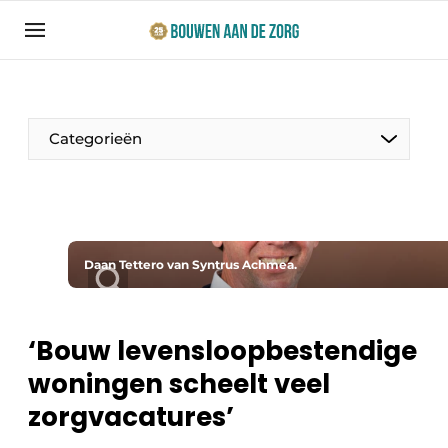
Aanmelden
Algemene voorwaarden
Bedrijven
Categorieën
Bouwen aan de Zorg | Vakblad over bouw en
ontwikkeling in de zorg
Contact
Productinformatie
Direct contact
Daan Tettero van Syntrus Achmea.
Evenementen
Evenement aanmelden
Jaarboek
‘Bouw levensloopbestendige
Jubileumboek
woningen scheelt veel
Ziekenhuizen
Meest gelezen
zorgvacatures’
Woonzorg & Verpleeghuizen
Nieuwsbrief