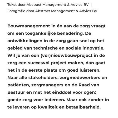
Podcasts
Tekst door Abstract Management & Advies BV
Privéklinieken
Fotografie door Abstract Management & Advies BV
Privacy / Cookie statement
Laboratoria
Vacature aanmelden
Bouwmanagement in én aan de zorg vraagt
Vacatures
om een toegankelijke benadering. De
Video’s
ontwikkelingen in de zorg gaan snel op het
gebied van technische en sociale innovatie.
Wil je van een (ver)nieuwbouwproject in de
zorg een succesvol project maken, dan gaat
het in de eerste plaats om goed luisteren.
Naar alle stakeholders, zorgmedewerkers en
patiënten, zorgmanagers en de Raad van
Bestuur en met het einddoel voor ogen:
goede zorg voor iedereen. Maar ook zonder in
te leveren op kwaliteit en betaalbaarheid.