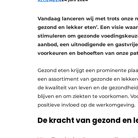
ALGEMEEN
Privacy / Cookie statement
Vacature aanmelden
Vandaag lanceren wij met trots onze n
gezond en lekker eten’. Een visie wa
Vacatures
stimuleren om gezonde voedingskeuze
Video’s
aanbod, een uitnodigende en gastvrij
voorkeuren en behoeften van onze pat
Gezond eten krijgt een prominente plaa
een assortiment van gezonde en lekkere
de kwaliteit van leven en de gezondhei
blijven en om ziekten te voorkomen. V
positieve invloed op de werkomgeving.
De kracht van gezond en l