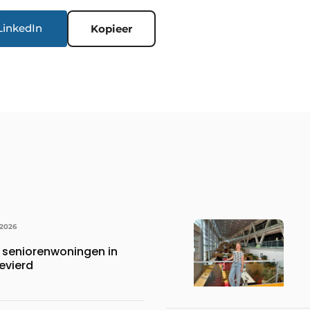
LinkedIn
Kopieer
 2026
 seniorenwoningen in
evierd