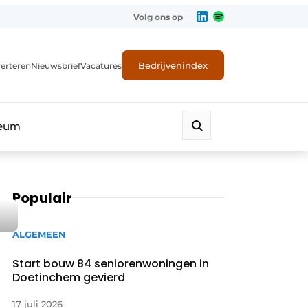
Volg ons op
Bedrijvenindex
erteren
Nieuwsbrief
Vacatures
leum
Populair
ALGEMEEN
Start bouw 84 seniorenwoningen in
Doetinchem gevierd
17 juli 2026