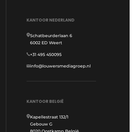
KANTOOR NEDERLAND
Schatbeurderlaan 6
6002 ED Weert
+31 495 450095
info@louwersmediagroep.nl
KANTOOR BELGIË
Kapellestraat 132/1
Gebouw G
8020 Oostkamp België