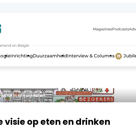
Magazines
Podcasts
Adv
erland en België
bouw en ontwikkeling in de zorg
logie
Inrichting
Duurzaamheid
Interview & Columns
Jubi
gevat in één praatplaat
 visie op eten en drinken