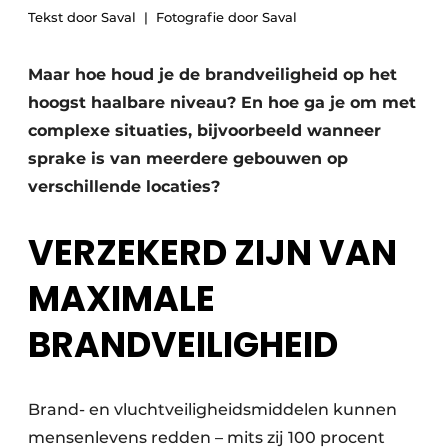
Podcasts
Tekst door Saval
Fotografie door Saval
Privéklinieken
Privacy / Cookie statement
Laboratoria
Maar hoe houd je de brandveiligheid op het
Vacature aanmelden
hoogst haalbare niveau? En hoe ga je om met
Vacatures
complexe situaties, bijvoorbeeld wanneer
Video’s
sprake is van meerdere gebouwen op
verschillende locaties?
VERZEKERD ZIJN VAN
MAXIMALE
BRANDVEILIGHEID
Brand- en vluchtveiligheidsmiddelen kunnen
mensenlevens redden – mits zij 100 procent