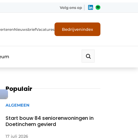
Volg ons op
Bedrijvenindex
erteren
Nieuwsbrief
Vacatures
leum
Populair
ALGEMEEN
Start bouw 84 seniorenwoningen in
Doetinchem gevierd
17 juli 2026