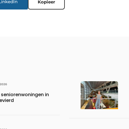
LinkedIn
Kopieer
 2026
 seniorenwoningen in
evierd