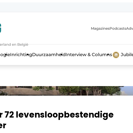
Magazines
Podcasts
Adv
erland en België
bouw en ontwikkeling in de zorg
logie
Inrichting
Duurzaamheid
Interview & Columns
Jubi
or 72 levensloopbestendige
er