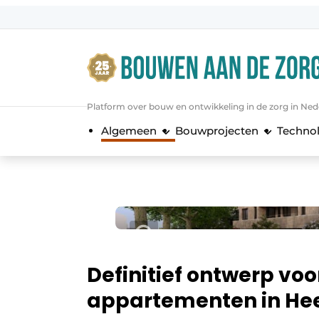
Aanmelden
Algemene voorwaarden
Bedrijven
Platform over bouw en ontwikkeling in de zorg in Ned
Bouwen aan de Zorg | Vakblad over 
Algemeen
Bouwprojecten
Techno
Contact
Direct contact
Evenement aanmelden
Jaarboek
Jubileumboek
Meest gelezen
Definitief ontwerp vo
Nieuwsbrief
appartementen in He
Podcasts