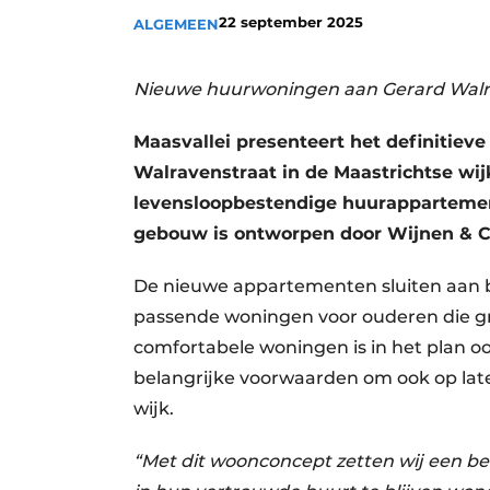
22 september 2025
Privacy / Cookie statement
ALGEMEEN
Vacature aanmelden
Nieuwe huurwoningen aan Gerard Walr
Vacatures
Video’s
Maasvallei presenteert het definitie
Walravenstraat in de Maastrichtse wijk
levensloopbestendige huurappartemen
gebouw is ontworpen door Wijnen & C
De nieuwe appartementen sluiten aan bi
passende woningen voor ouderen die gra
comfortabele woningen is in het plan o
belangrijke voorwaarden om ook op later
wijk.
“Met dit woonconcept zetten wij een be