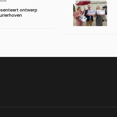
 2026
esenteert ontwerp
urierhoven