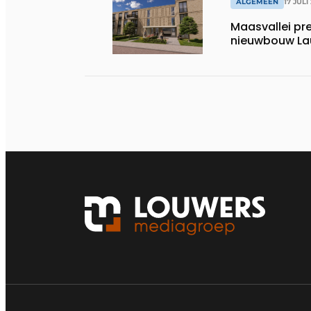
ALGEMEEN
17 JULI
Maasvallei pr
nieuwbouw La