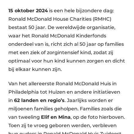
Podcasts
Privéklinieken
15 oktober 2024
is een hele bijzondere dag:
Privacy / Cookie statement
Ronald McDonald House Charities (RMHC)
Laboratoria
Vacature aanmelden
bestaat 50 jaar. De wereldwijde organisatie,
Vacatures
waar het Ronald McDonald Kinderfonds
Video’s
onderdeel van is, richt zich al 50 jaar op families
met een ziek of zorgintensief kind, zodat zij
optimaal voor hun kind kunnen zorgen en dicht
bij elkaar kunnen zijn.
Van het allereerste Ronald McDonald Huis in
Philadelphia tot Huizen en andere initiatieven
in
62 landen en regio’s
. Jaarlijks worden er
miljoenen families geholpen. Families zoals die
van tweeling
Elif en Mina
, op de foto hierboven.
Toen zij te vroeg geboren werden, verbleven
hun ouders in Ronald McDonald Huis Zuidoost-