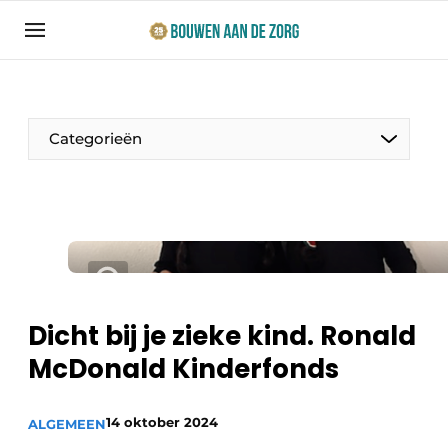
Aanmelden
Algemene voorwaarden
Bedrijven
Categorieën
Bouwen aan de Zorg | Vakblad over bouw en
ontwikkeling in de zorg
Contact
Productinformatie
Direct contact
Evenementen
Evenement aanmelden
Jaarboek
Dicht bij je zieke kind. Ronald
Jubileumboek
McDonald Kinderfonds
Ziekenhuizen
Meest gelezen
Woonzorg & Verpleeghuizen
14 oktober 2024
Nieuwsbrief
ALGEMEEN