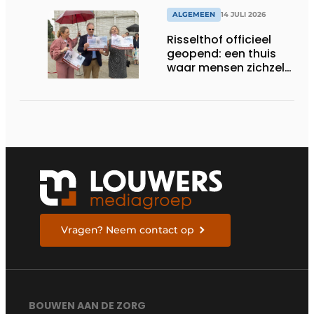
ALGEMEEN
14 JULI 2026
Risselthof officieel
geopend: een thuis
waar mensen zichzelf
kunnen zijn
Vragen? Neem contact op
BOUWEN AAN DE ZORG