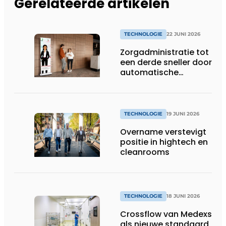
Gerelateerde artikelen
TECHNOLOGIE
22 JUNI 2026
Zorgadministratie tot
een derde sneller door
automatische
koppeling van spraak
en dossiers
TECHNOLOGIE
19 JUNI 2026
Overname verstevigt
positie in hightech en
cleanrooms
TECHNOLOGIE
18 JUNI 2026
Crossflow van Medexs
als nieuwe standaard