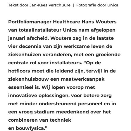
Podcasts
Tekst door Jan-Kees Verschuure
Fotografie door Unica
Privéklinieken
Privacy / Cookie statement
Laboratoria
Portfoliomanager Healthcare Hans Wouters
Vacature aanmelden
van totaalinstallateur Unica nam afgelopen
Vacatures
januari afscheid. Wouters zag in de laatste
Video’s
vier decennia van zijn werkzame leven de
ziekenhuizen veranderen, met een groeiende
centrale rol voor installateurs. “Op de
hotfloors moet die leidend zijn, terwijl in de
ziekenhuisbouw een maatwerkaanpak
essentieel is. Wij lopen voorop met
innovatieve oplossingen, voor betere zorg
met minder ondersteunend personeel en in
een vroeg stadium meedenkend over het
combineren van techniek
en bouwfysica.”