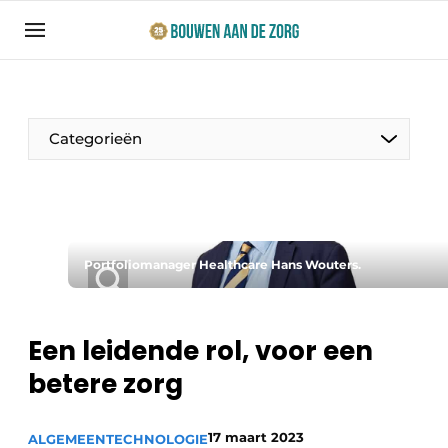
Aanmelden
Algemene voorwaarden
Bedrijven
Categorieën
Bouwen aan de Zorg | Vakblad over bouw en
ontwikkeling in de zorg
Contact
Productinformatie
Direct contact
Portfoliomanager Healthcare Hans Wouters.
Evenementen
Evenement aanmelden
Jaarboek
Een leidende rol, voor een
Jubileumboek
betere zorg
Ziekenhuizen
Meest gelezen
Woonzorg & Verpleeghuizen
Nieuwsbrief
17 maart 2023
ALGEMEEN
TECHNOLOGIE