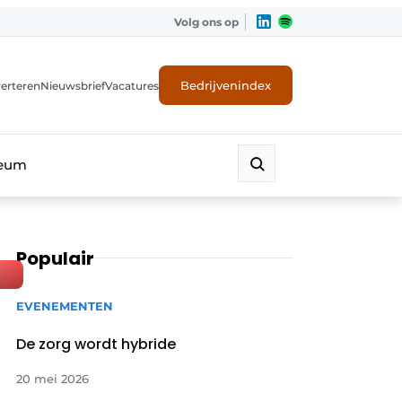
Volg ons op
Bedrijvenindex
erteren
Nieuwsbrief
Vacatures
leum
Populair
EVENEMENTEN
De zorg wordt hybride
20 mei 2026