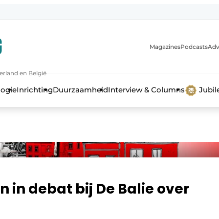
Magazines
Podcasts
Adv
erland en België
bouw en ontwikkeling in de zorg
logie
Inrichting
Duurzaamheid
Interview & Columns
Jubi
in debat bij De Balie over