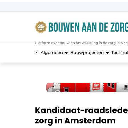
Aanmelden
Algemene voorwaarden
Bedrijven
Platform over bouw en ontwikkeling in de zorg in Ned
Bouwen aan de Zorg | Vakblad over 
Algemeen
Bouwprojecten
Techno
Contact
Direct contact
Evenement aanmelden
Jaarboek
Jubileumboek
Meest gelezen
Kandidaat-raadsleden 
Nieuwsbrief
zorg in Amsterdam
Podcasts