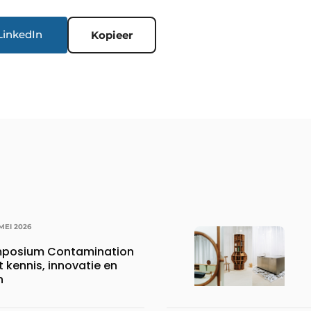
LinkedIn
Kopieer
MEI 2026
mposium Contamination
 kennis, innovatie en
n