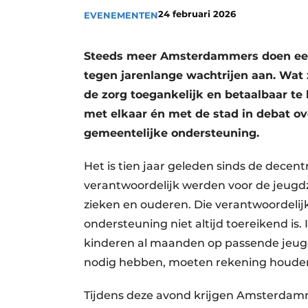
24 februari 2026
Privacy / Cookie statement
EVENEMENTEN
Vacature aanmelden
Steeds meer Amsterdammers doen een
Vacatures
tegen jarenlange wachtrijen aan. Wat
Video’s
de zorg toegankelijk en betaalbaar te
met elkaar én met de stad in debat o
gemeentelijke ondersteuning.
Het is tien jaar geleden sinds de decen
verantwoordelijk werden voor de jeugdz
zieken en ouderen. Die verantwoordelijkh
ondersteuning niet altijd toereikend i
kinderen al maanden op passende jeug
nodig hebben, moeten rekening houden
Tijdens deze avond krijgen Amsterdamme