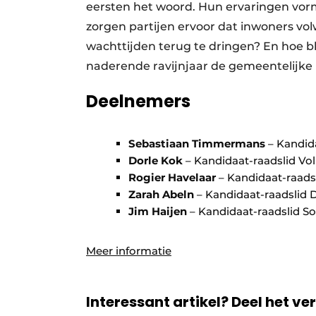
eersten het woord. Hun ervaringen vorm
zorgen partijen ervoor dat inwoners v
wachttijden terug te dringen? En hoe bli
naderende ravijnjaar de gemeentelijke
Deelnemers
Sebastiaan Timmermans
– Kandida
Dorle Kok
– Kandidaat-raadslid Vol
Rogier Havelaar
– Kandidaat-raads
Zarah Abeln
– Kandidaat-raadslid
Jim Haijen
– Kandidaat-raadslid Soc
Meer informatie
Interessant artikel? Deel het ve