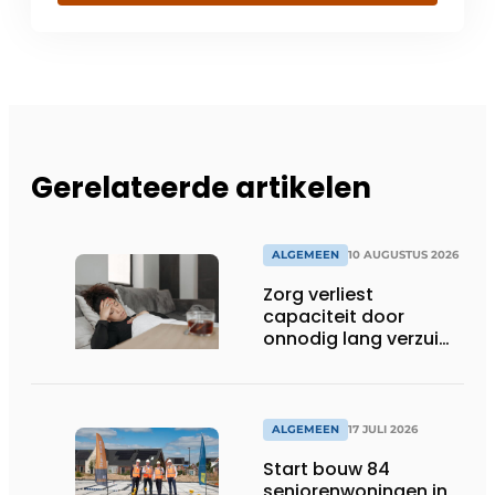
Gerelateerde artikelen
ALGEMEEN
10 AUGUSTUS 2026
Zorg verliest
capaciteit door
onnodig lang verzuim:
‘Benut eerst wat er al
is’
ALGEMEEN
17 JULI 2026
Start bouw 84
seniorenwoningen in