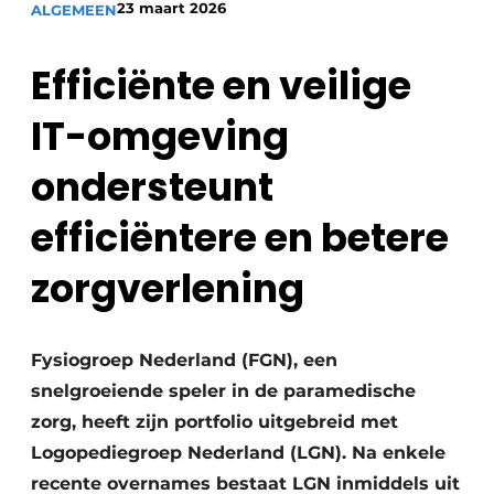
23 maart 2026
ALGEMEEN
Podcasts
Privéklinieken
Privacy / Cookie statement
Efficiënte en veilige
Laboratoria
Vacature aanmelden
IT-omgeving
Vacatures
Video’s
ondersteunt
efficiëntere en betere
zorgverlening
Fysiogroep Nederland (FGN), een
snelgroeiende speler in de paramedische
zorg, heeft zijn portfolio uitgebreid met
Logopediegroep Nederland (LGN). Na enkele
recente overnames bestaat LGN inmiddels uit