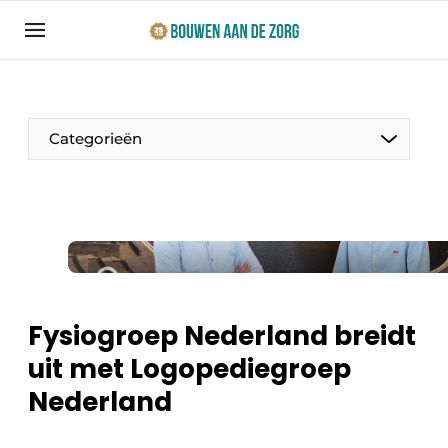
Aanmelden
Algemene voorwaarden
Bedrijven
Categorieën
Bouwen aan de Zorg | Vakblad over bouw en
ontwikkeling in de zorg
Contact
Productinformatie
Direct contact
Evenementen
Evenement aanmelden
Jaarboek
Fysiogroep Nederland breidt
Jubileumboek
uit met Logopediegroep
Ziekenhuizen
Meest gelezen
Nederland
Woonzorg & Verpleeghuizen
Nieuwsbrief