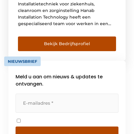
Installatietechniek voor ziekenhuis,
cleanroom en zorginstelling Hanab
Installation Technology heeft een
gespecialiseerd team voor werken in een
ziekenhuis en andere zorgomgevingen. Voor
diverse ziekenhuizen is Hanab Installation
Technology partner voor de
Bekijk Bedrijfsprofiel
installatietechniek. Denk hierbij aan UMCG,
Amsterdam UMC (locatie AMC), Laurentius
NIEUWSBRIEF
Ziekenhuis Roermond en St Jansdal in
Harderwijk. De projecten van Hanab
Meld u aan om nieuws & updates te
Installation Technology variëren […]
ontvangen.