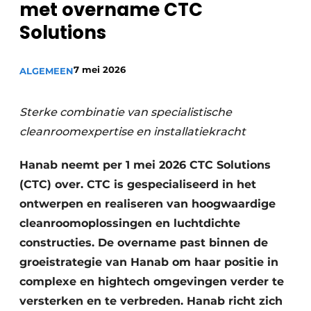
met overname CTC
Podcasts
Privéklinieken
Solutions
Privacy / Cookie statement
Laboratoria
Vacature aanmelden
7 mei 2026
ALGEMEEN
Vacatures
Video’s
Sterke combinatie van specialistische
cleanroomexpertise en installatiekracht
Hanab neemt per 1 mei 2026 CTC Solutions
(CTC) over. CTC is gespecialiseerd in het
ontwerpen en realiseren van hoogwaardige
cleanroomoplossingen en luchtdichte
constructies. De overname past binnen de
groeistrategie van Hanab om haar positie in
complexe en hightech omgevingen verder te
versterken en te verbreden. Hanab richt zich