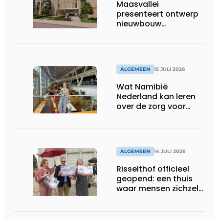
Maasvallei
presenteert ontwerp
nieuwbouw
Laurierhoven
ALGEMEEN
15 JULI 2026
Wat Namibië
Nederland kan leren
over de zorg voor
ouderen
ALGEMEEN
14 JULI 2026
Risselthof officieel
geopend: een thuis
waar mensen zichzelf
kunnen zijn