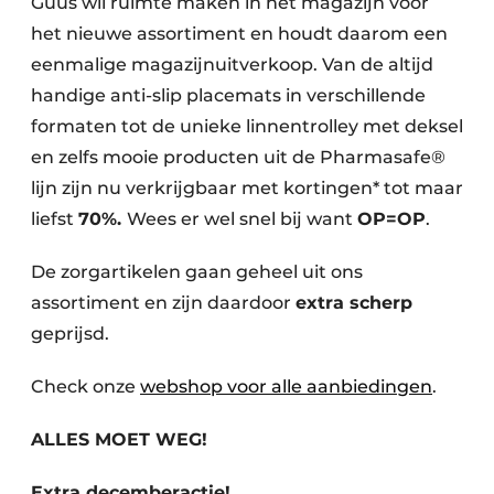
Guus wil ruimte maken in het magazijn voor
Podcasts
Privéklinieken
het nieuwe assortiment en houdt daarom een
Privacy / Cookie statement
eenmalige magazijnuitverkoop. Van de altijd
Laboratoria
Vacature aanmelden
handige anti-slip placemats in verschillende
Vacatures
formaten tot de unieke linnentrolley met deksel
en zelfs mooie producten uit de Pharmasafe®
Video’s
lijn zijn nu verkrijgbaar met kortingen* tot maar
liefst
70%.
Wees er wel snel bij want
OP=OP
.
De zorgartikelen gaan geheel uit ons
assortiment en zijn daardoor
extra scherp
geprijsd.
Check onze
webshop voor alle aanbiedingen
.
ALLES MOET WEG!
Extra decemberactie!