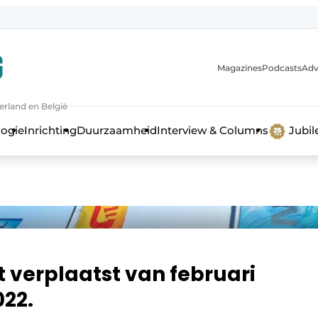
Magazines
Podcasts
Adv
erland en België
bouw en ontwikkeling in de zorg
logie
Inrichting
Duurzaamheid
Interview & Columns
Jubi
t verplaatst van februari
022.