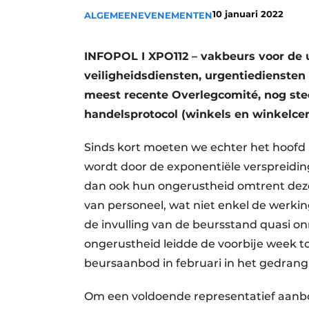
10 januari 2022
Privacy / Cookie statement
ALGEMEEN
EVENEMENTEN
Vacature aanmelden
INFOPOL I XPO112 – vakbeurs voor de u
Vacatures
veiligheidsdiensten, urgentiediensten
Video’s
meest recente Overlegcomité, nog stee
handelsprotocol (winkels en winkelc
Sinds kort moeten we echter het hoofd
wordt door de exponentiële verspreidin
dan ook hun ongerustheid omtrent deze
van personeel, wat niet enkel de werk
de invulling van de beursstand quasi 
ongerustheid leidde de voorbije week t
beursaanbod in februari in het gedran
Om een voldoende representatief aanb