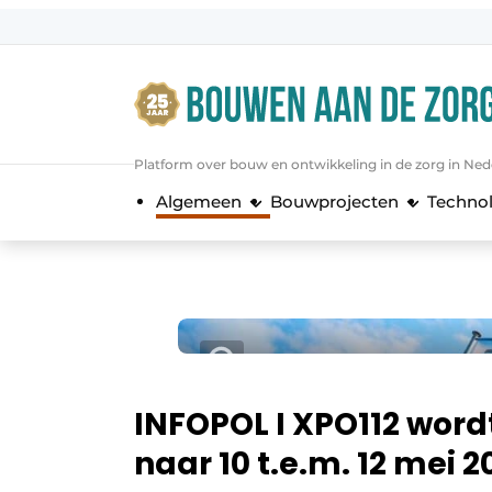
Aanmelden
Algemene voorwaarden
Bedrijven
Platform over bouw en ontwikkeling in de zorg in Ned
Bouwen aan de Zorg | Vakblad over 
Algemeen
Bouwprojecten
Techno
Contact
Direct contact
Evenement aanmelden
Jaarboek
Jubileumboek
Meest gelezen
INFOPOL I XPO112 word
Nieuwsbrief
naar 10 t.e.m. 12 mei 2
Podcasts