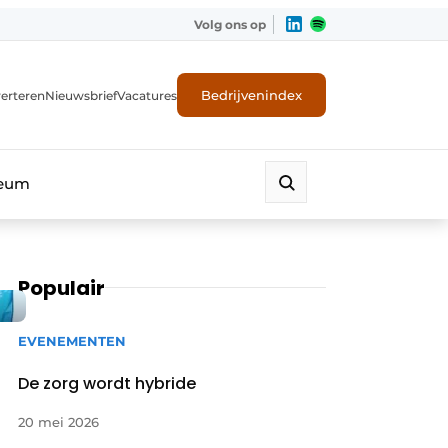
Volg ons op
Bedrijvenindex
erteren
Nieuwsbrief
Vacatures
leum
Populair
EVENEMENTEN
De zorg wordt hybride
20 mei 2026