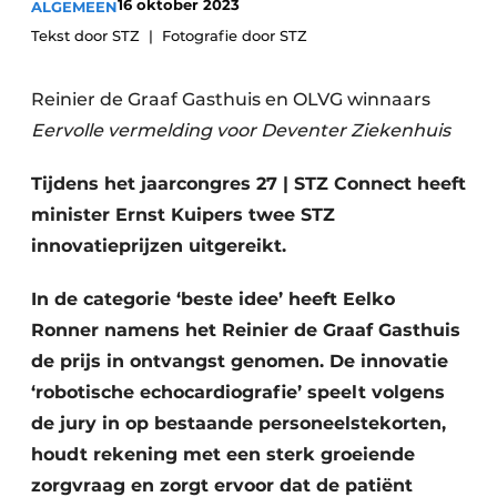
16 oktober 2023
ALGEMEEN
Podcasts
Privéklinieken
Tekst door STZ
Fotografie door STZ
Privacy / Cookie statement
Laboratoria
Vacature aanmelden
Reinier de Graaf Gasthuis en OLVG winnaars
Vacatures
Eervolle vermelding voor Deventer Ziekenhuis
Video’s
Tijdens het jaarcongres 27 | STZ Connect heeft
minister Ernst Kuipers twee STZ
innovatieprijzen uitgereikt.
In de categorie ‘beste idee’ heeft Eelko
Ronner namens het Reinier de Graaf Gasthuis
de prijs in ontvangst genomen. De innovatie
‘robotische echocardiografie’ speelt volgens
de jury in op bestaande personeelstekorten,
houdt rekening met een sterk groeiende
zorgvraag en zorgt ervoor dat de patiënt