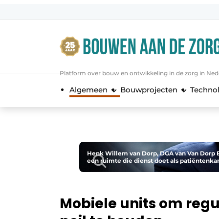
Aanmelden
Algemene voorwaarden
Bedrijven
Platform over bouw en ontwikkeling in de zorg in Ned
Bouwen aan de Zorg | Vakblad over 
Algemeen
Bouwprojecten
Techno
Contact
Direct contact
Evenement aanmelden
Jaarboek
Henk Willem van Dorp, DGA van Van Dorp B.
een ruimte die dienst doet als patiëntenka
Jubileumboek
Meest gelezen
Nieuwsbrief
Mobiele units om regul
Podcasts