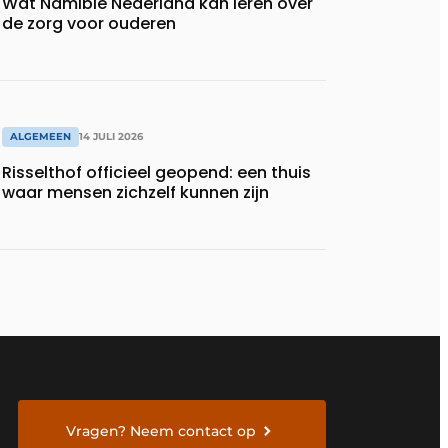
Wat Namibië Nederland kan leren over
de zorg voor ouderen
ALGEMEEN
14 JULI 2026
Risselthof officieel geopend: een thuis
waar mensen zichzelf kunnen zijn
Vragen? Neem contact op