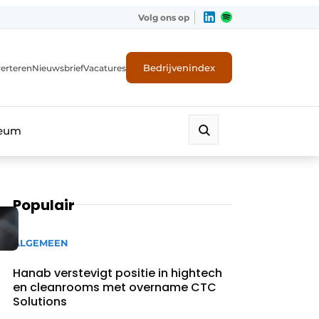
Volg ons op
Bedrijvenindex
erteren
Nieuwsbrief
Vacatures
leum
Populair
ALGEMEEN
Hanab verstevigt positie in hightech
en cleanrooms met overname CTC
Solutions