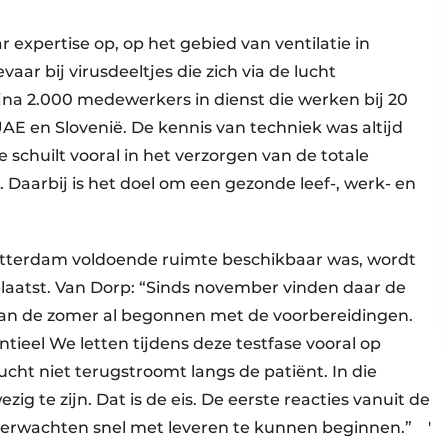
 expertise op, op het gebied van ventilatie in
ar bij virusdeeltjes die zich via de lucht
 bijna 2.000 medewerkers in dienst die werken bij 20
AE en Slovenië. De kennis van techniek was altijd
chuilt vooral in het verzorgen van de totale
g. Daarbij is het doel om een gezonde leef-, werk- en
otterdam voldoende ruimte beschikbaar was, wordt
laatst. Van Dorp: “Sinds november vinden daar de
n van de zomer al begonnen met de voorbereidingen.
tieel We letten tijdens deze testfase vooral op
 lucht niet terugstroomt langs de patiënt. In die
ig te zijn. Dat is de eis. De eerste reacties vanuit de
 verwachten snel met leveren te kunnen beginnen.” ′