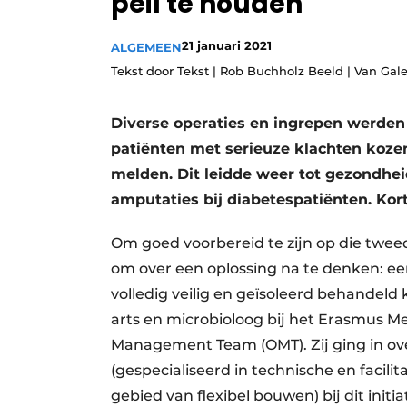
peil te houden
Privacy / Cookie statement
21 januari 2021
ALGEMEEN
Vacature aanmelden
Tekst door Tekst | Rob Buchholz Beeld | Van Gal
Vacatures
Video’s
Diverse operaties en ingrepen werde
patiënten met serieuze klachten kozen e
melden. Dit leidde weer tot gezondhei
amputaties bij diabetespatiënten. Kor
Om goed voorbereid te zijn op die twee
om over een oplossing na te denken: e
volledig veilig en geïsoleerd behandeld
arts en microbioloog bij het Erasmus M
Management Team (OMT). Zij ging in ove
(gespecialiseerd in technische en facilit
gebied van flexibel bouwen) bij dit init