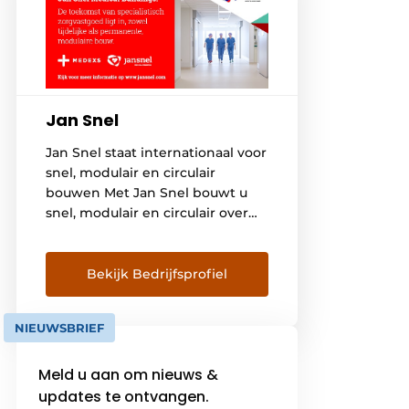
Jan Snel
Jan Snel staat internationaal voor
snel, modulair en circulair
bouwen Met Jan Snel bouwt u
snel, modulair en circulair over
de hele wereld. Vanuit ons
hoofdkantoor, gevestigd in
Montfoort, bedenken wij samen
Bekijk Bedrijfsprofiel
met u een passende oplossing
voor al uw huisvestingsvragen.
NIEUWSBRIEF
Om snelheid met kwaliteit te
combineren bouwt Jan Snel de
Meld u aan om nieuws &
huisvesting in de fabriek, plaatst
deze […]
updates te ontvangen.