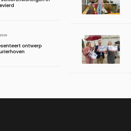
evierd
 2026
esenteert ontwerp
urierhoven