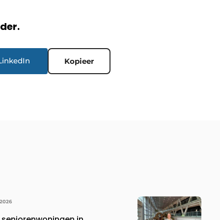
rder.
LinkedIn
Kopieer
 2026
 seniorenwoningen in