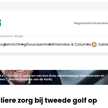
Magazines
Podcasts
Adv
erland en België
bouw en ontwikkeling in de zorg
logie
Inrichting
Duurzaamheid
Interview & Columns
Jubi
V.. “De unit is voorzien van een sluis, warmtepomp, watertoevoer en
mer.” (Beeld: Suzanne van de Kerk)
iere zorg bij tweede golf op