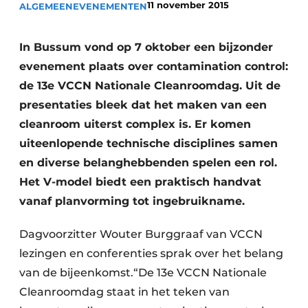
11 november 2015
ALGEMEEN
Podcasts
EVENEMENTEN
Privéklinieken
Privacy / Cookie statement
Laboratoria
In Bussum vond op 7 oktober een bijzonder
Vacature aanmelden
evenement plaats over contamination control:
Vacatures
de 13e VCCN Nationale Cleanroomdag. Uit de
Video’s
presentaties bleek dat het maken van een
cleanroom uiterst complex is. Er komen
uiteenlopende technische disciplines samen
en diverse belanghebbenden spelen een rol.
Het V-model biedt een praktisch handvat
vanaf planvorming tot ingebruikname.
Dagvoorzitter Wouter Burggraaf van VCCN
lezingen en conferenties sprak over het belang
van de bijeenkomst.“De 13e VCCN Nationale
Cleanroomdag staat in het teken van