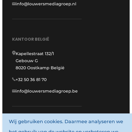
info@louwersmediagroep.nl
KANTOOR BELGIË
Kapellestraat 132/1
Gebouw G
8020 Oostkamp België
+32 50 36 81 70
info@louwersmediagroep.be
Wij gebruiken cookies. Daarmee analyseren we
www.louwersmediagroep.com
het gebruik van de website en verbeteren we