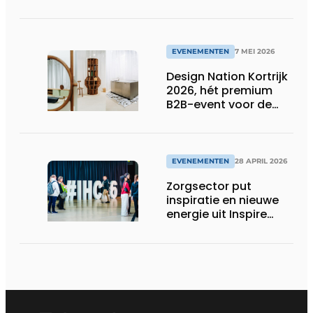
EVENEMENTEN
7 MEI 2026
Design Nation Kortrijk
2026, hét premium
B2B-event voor de
design professional,
belooft opnieuw
groots uit te pakken
EVENEMENTEN
28 APRIL 2026
Zorgsector put
inspiratie en nieuwe
energie uit Inspire
Health & Care 2026