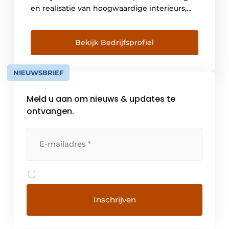
en realisatie van hoogwaardige interieurs,
geclassificeerde ruimtes en algemene bouw.
Daarbij ligt de focus op de zorg, farma,
biotech en kantorenmarkt. Alle bedrijven
Bekijk Bedrijfsprofiel
werken autonoom maar zullen daar waar
mogelijk hun gezamenlijke kennis en
NIEUWSBRIEF
vaardigheden voor uw […]
Meld u aan om nieuws & updates te
ontvangen.