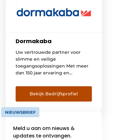
Dormakaba
Uw vertrouwde partner voor
slimme en veilige
toegangsoplossingen Met meer
dan 150 jaar ervaring en
miljoenen geïnstalleerde
producten en oplossingen over
de hele wereld, is dormakaba uw
Bekijk Bedrijfsprofiel
betrouwbare partner voor een
veilige en slimme toegang tot
NIEUWSBRIEF
gebouwen en ruimten. Het
product portfolio omvat
Meld u aan om nieuws &
vergrendelingssystemen met
cilinders en sloten, elektronische
updates te ontvangen.