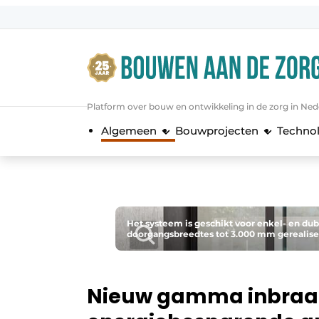
Aanmelden
Algemene voorwaarden
Bedrijven
Platform over bouw en ontwikkeling in de zorg in Ned
Bouwen aan de Zorg | Vakblad over 
Algemeen
Bouwprojecten
Techno
Contact
Direct contact
Evenement aanmelden
Jaarboek
Het systeem is geschikt voor enkel- en d
doorgangsbreedtes tot 3.000 mm gerealis
Jubileumboek
Meest gelezen
Nieuwsbrief
Nieuw gamma inbraa
Podcasts