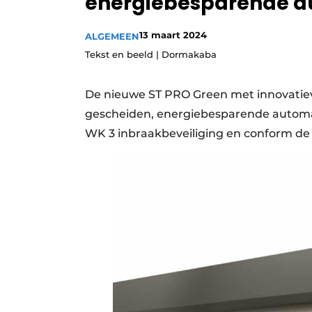
energiebesparende a
Privacy / Cookie statement
13 maart 2024
ALGEMEEN
Vacature aanmelden
Tekst en beeld | Dormakaba
Vacatures
Video’s
De nieuwe ST PRO Green met innovatiev
gescheiden, energiebesparende automat
WK 3 inbraakbeveiliging en conform d