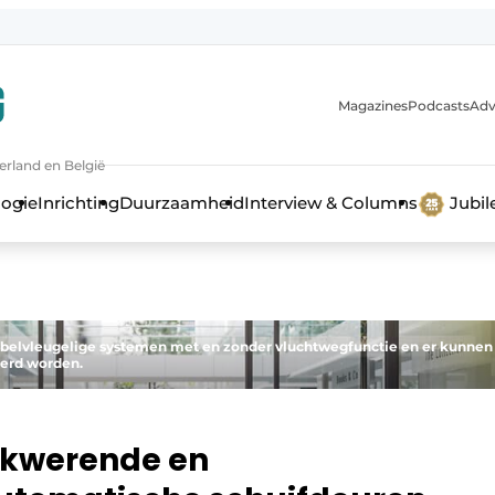
Magazines
Podcasts
Adv
erland en België
bouw en ontwikkeling in de zorg
logie
Inrichting
Duurzaamheid
Interview & Columns
Jubi
ubbelvleugelige systemen met en zonder vluchtwegfunctie en er kunnen
eerd worden.
kwerende en