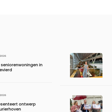
 2026
 seniorenwoningen in
evierd
 2026
esenteert ontwerp
urierhoven