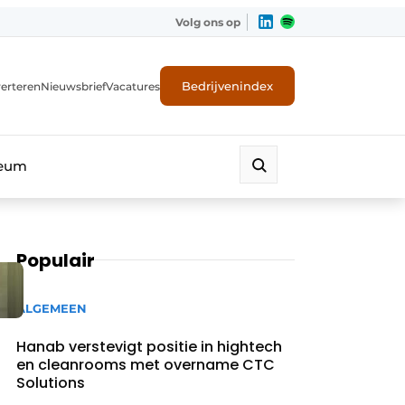
Volg ons op
Bedrijvenindex
erteren
Nieuwsbrief
Vacatures
leum
Populair
ALGEMEEN
Hanab verstevigt positie in hightech
en cleanrooms met overname CTC
Solutions