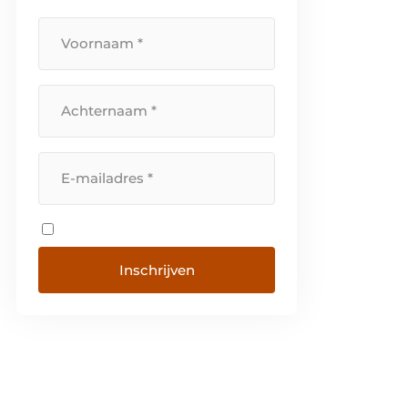
toegangsoplossingen, fysieke
toegangssystemen,
automatische deursystemen, een
[…]