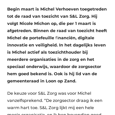
Podcasts
Privéklinieken
Begin maart is Michel Verhoeven toegetreden
Privacy / Cookie statement
tot de raad van toezicht van S&L Zorg. Hij
Laboratoria
Vacature aanmelden
volgt Nicole Michon op, die per 1 maart is
Vacatures
afgetreden. Binnen de raad van toezicht heeft
Video’s
Michel de portefeuille
fi
nanciën, digitale
innovatie en veiligheid. In het dagelijks leven
is Michel actief als toezichthouder bij
meerdere organisaties in de zorg en het
speciaal onderwijs, waardoor de zorgsector
hem goed bekend is. Ook is hij lid van de
gemeenteraad in Loon op Zand.
De keuze voor S&L Zorg was voor Michel
vanzelfsprekend. “De zorgsector draag ik een
warm hart toe. S&L Zorg lijkt mij een hele
mooie organisatie, en ik ben bovendien goed