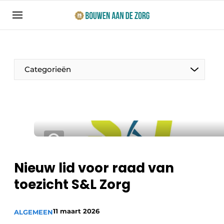
Aanmelden
Algemene voorwaarden
Bedrijven
Categorieën
Bouwen aan de Zorg | Vakblad over bouw en
ontwikkeling in de zorg
Contact
Productinformatie
Direct contact
Evenementen
Evenement aanmelden
Jaarboek
Nieuw lid voor raad van
Jubileumboek
toezicht S&L Zorg
Ziekenhuizen
Meest gelezen
Woonzorg & Verpleeghuizen
11 maart 2026
Nieuwsbrief
ALGEMEEN