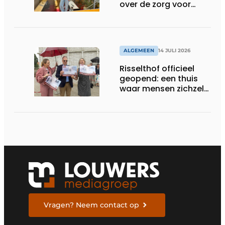
over de zorg voor
ouderen
ALGEMEEN
14 JULI 2026
Risselthof officieel
geopend: een thuis
waar mensen zichzelf
kunnen zijn
Vragen? Neem contact op