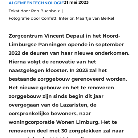
31 mei 2023
ALGEMEEN
Podcasts
TECHNOLOGIE
Privéklinieken
Tekst door Rob Buchholz
Privacy / Cookie statement
Fotografie door Confetti Interior, Maartje van Berkel
Laboratoria
Vacature aanmelden
Vacatures
Zorgcentrum Vincent Depaul in het Noord-
Limburgse Panningen opende in september
Video’s
2022 de deuren van haar nieuwe onderkomen.
Hierna volgt de renovatie van het
naastgelegen klooster. In 2023 zal het
bestaande zorggebouw gerenoveerd worden.
Het nieuwe gebouw en het te renoveren
zorggebouw zijn sinds begin dit jaar
overgegaan van de Lazaristen, de
oorspronkelijke bewoners, naar
woningcorporatie Wonen Limburg. Het te
renoveren deel met 30 zorgplekken zal naar