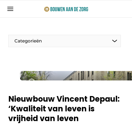
Aanmelden
Algemene voorwaarden
Bedrijven
Categorieën
Bouwen aan de Zorg | Vakblad over bouw en
ontwikkeling in de zorg
Contact
Productinformatie
Direct contact
Evenementen
Evenement aanmelden
Jaarboek
Nieuwbouw Vincent Depaul:
Jubileumboek
‘Kwaliteit van leven is
Ziekenhuizen
Meest gelezen
vrijheid van leven
Woonzorg & Verpleeghuizen
Nieuwsbrief