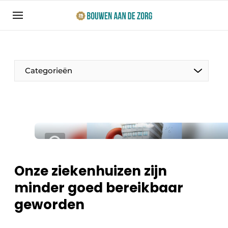
Aanmelden
Algemene voorwaarden
Bedrijven
Categorieën
Bouwen aan de Zorg | Vakblad over bouw en
ontwikkeling in de zorg
Contact
Productinformatie
Direct contact
Evenementen
Evenement aanmelden
Jaarboek
Onze ziekenhuizen zijn
Jubileumboek
minder goed bereikbaar
Ziekenhuizen
Meest gelezen
geworden
Woonzorg & Verpleeghuizen
Nieuwsbrief