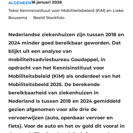
16 januari 2026
ALGEMEEN
Podcasts
Privéklinieken
Tekst Kennisinstituut voor Mobiliteitsbeleid (KiM) en Lieke
Privacy / Cookie statement
Bousema Beeld Stockfoto
Laboratoria
Vacature aanmelden
Vacatures
Nederlandse ziekenhuizen zijn tussen 2018 en
2024 minder goed bereikbaar geworden. Dat
Video’s
blijkt uit een analyse van
mobiliteitsadviesbureau Goudappel, in
opdracht van het Kennisinstituut voor
Mobiliteitsbeleid (KiM) als onderdeel van het
Mobiliteitsbeeld 2025. De berekende
bereikbaarheid van ziekenhuizen in
Nederland is tussen 2018 en 2024 gemiddeld
gezien afgenomen voor alle drie de
vervoerwijzen (auto, openbaar vervoer en
fiets). Voor de auto en het ov gold dit vooral in