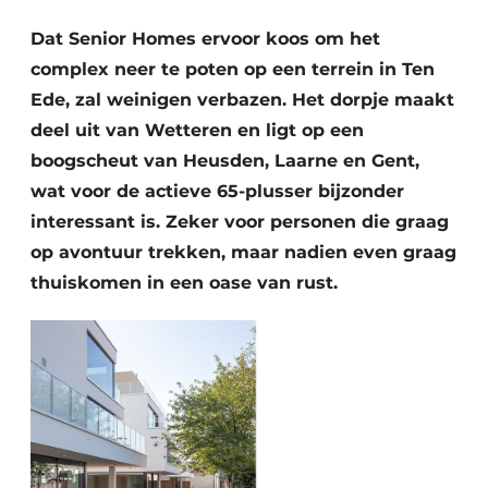
Podcasts
Privéklinieken
Dat Senior Homes ervoor koos om het
Privacy / Cookie statement
complex neer te poten op een terrein in Ten
Laboratoria
Vacature aanmelden
Ede, zal weinigen verbazen. Het dorpje maakt
Vacatures
deel uit van Wetteren en ligt op een
Video’s
boogscheut van Heusden, Laarne en Gent,
wat voor de actieve 65-plusser bijzonder
interessant is. Zeker voor personen die graag
op avontuur trekken, maar nadien even graag
thuiskomen in een oase van rust.