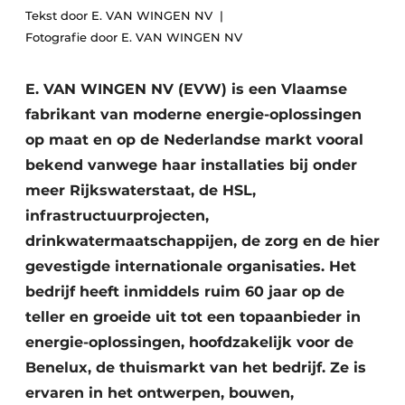
Podcasts
Tekst door E. VAN WINGEN NV
Privéklinieken
Fotografie door E. VAN WINGEN NV
Privacy / Cookie statement
Laboratoria
Vacature aanmelden
E. VAN WINGEN NV (EVW) is een Vlaamse
Vacatures
fabrikant van moderne energie-oplossingen
Video’s
op maat en op de Nederlandse markt vooral
bekend vanwege haar installaties bij onder
meer Rijkswaterstaat, de HSL,
infrastructuurprojecten,
drinkwatermaatschappijen, de zorg en de hier
gevestigde internationale organisaties. Het
bedrijf heeft inmiddels ruim 60 jaar op de
teller en groeide uit tot een topaanbieder in
energie-oplossingen, hoofdzakelijk voor de
Benelux, de thuismarkt van het bedrijf. Ze is
ervaren in het ontwerpen, bouwen,