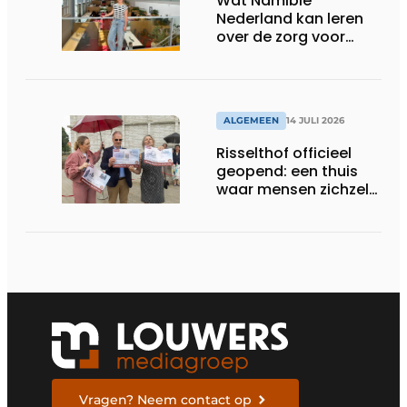
Wat Namibië
Nederland kan leren
over de zorg voor
ouderen
ALGEMEEN
14 JULI 2026
Risselthof officieel
geopend: een thuis
waar mensen zichzelf
kunnen zijn
Vragen? Neem contact op