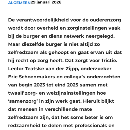
29 januari 2026
ALGEMEEN
Podcasts
Privéklinieken
Privacy / Cookie statement
Laboratoria
De verantwoordelijkheid voor de ouderenzorg
Vacature aanmelden
wordt door overheid en zorginstellingen vaak
Vacatures
bij de burger en diens netwerk neergelegd.
Video’s
Maar diezelfde burger is niet altijd zo
zelfredzaam als gehoopt en gaat ervan uit dat
hij recht op zorg heeft. Dat zorgt voor frictie.
Lector Teatske van der Zijpp, onderzoeker
Eric Schoenmakers en collega’s onderzochten
van begin 2023 tot eind 2025 samen met
twaalf zorg- en welzijnsinstellingen hoe
‘samenzorg’ in zijn werk gaat. Hieruit blijkt
dat mensen in verschillende mate
zelfredzaam zijn, dat het soms beter is om
redzaamheid te delen met professionals en