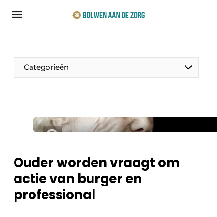
Aanmelden
Algemene voorwaarden
Bedrijven
Categorieën
Bouwen aan de Zorg | Vakblad over bouw en
ontwikkeling in de zorg
Contact
Productinformatie
Direct contact
Evenementen
Evenement aanmelden
Jaarboek
Ouder worden vraagt om
Jubileumboek
actie van burger en
Ziekenhuizen
Meest gelezen
professional
Woonzorg & Verpleeghuizen
Nieuwsbrief