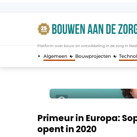
Aanmelden
Algemene voorwaarden
Bedrijven
Platform over bouw en ontwikkeling in de zorg in Ned
Bouwen aan de Zorg | Vakblad over 
Algemeen
Bouwprojecten
Techno
Contact
Direct contact
Evenement aanmelden
Jaarboek
Jubileumboek
Meest gelezen
Primeur in Europa: S
Nieuwsbrief
opent in 2020
Podcasts