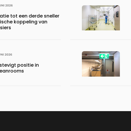
UNI 2026
tie tot een derde sneller
ische koppeling van
siers
UNI 2026
tevigt positie in
cleanrooms