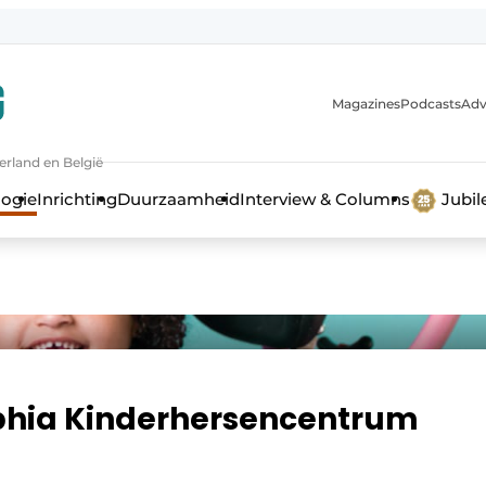
Magazines
Podcasts
Adv
erland en België
bouw en ontwikkeling in de zorg
logie
Inrichting
Duurzaamheid
Interview & Columns
Jubi
ophia Kinderhersencentrum