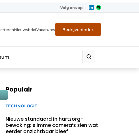
Volg ons op
Bedrijvenindex
erteren
Nieuwsbrief
Vacatures
leum
Populair
TECHNOLOGIE
Nieuwe standaard in hartzorg-
bewaking: slimme camera’s zien wat
eerder onzichtbaar bleef