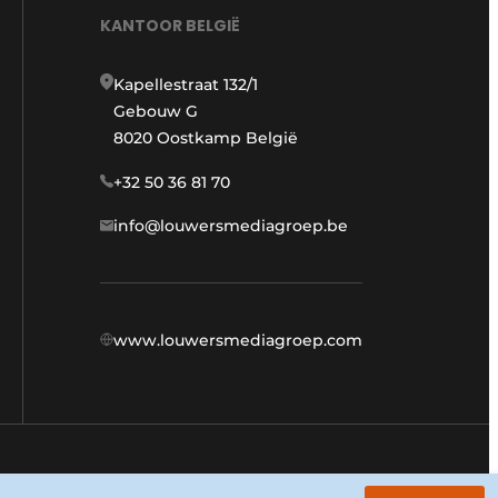
KANTOOR BELGIË
Kapellestraat 132/1
Gebouw G
8020 Oostkamp België
+32 50 36 81 70
info@louwersmediagroep.be
www.louwersmediagroep.com
Algemene voorwaarden
Privacy policy