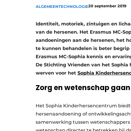
20 september 2019
Privacy / Cookie statement
ALGEMEEN
TECHNOLOGIE
Vacature aanmelden
Identiteit, motoriek, zintuigen en lic
Vacatures
van de hersenen. Het Erasmus MC-Soph
Video’s
aandoeningen aan de hersenen, het h
te kunnen behandelen is beter begrip
Erasmus MC-Sophia kennis en ervaring
De Stichting Vrienden van het Sophia 
werven voor het
Sophia Kinderhersen
Zorg en wetenschap gaan
Het Sophia Kinderhersencentrum biedt 
hersenaandoening of ontwikkelingsachte
samenwerking tussen wetenschappers e
wetenschap directer te betrekken bij de