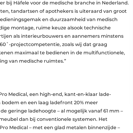
er bij Häfele voor de medische branche in Nederland.
ten, tandartsen of apothekers is uiteraard van groot
t, bedieningsgemak en duurzaamheid van medisch
dige montage, ruime
keuze alsook technische
rtijen als interieurbouwers en aannemers minstens
360˚-projectcompetentie, zoals wij dat graag
kkenen maximaal te bedienen in de multifunctionele,
ing van medische ruimtes.”
 Pro Medical, een high-end, kant-en-klaar lade­
n bodem en een laag ladefront 20% meer
j de geringe ladehoogte – al mogelijk vanaf 61 mm –
 meubel dan bij conventionele systemen. Het
Pro Medical – met een glad metalen binnenzijde –