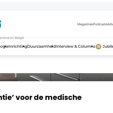
Magazines
Podcasts
Adv
erland en België
bouw en ontwikkeling in de zorg
logie
Inrichting
Duurzaamheid
Interview & Columns
Jubi
tie’ voor de medische