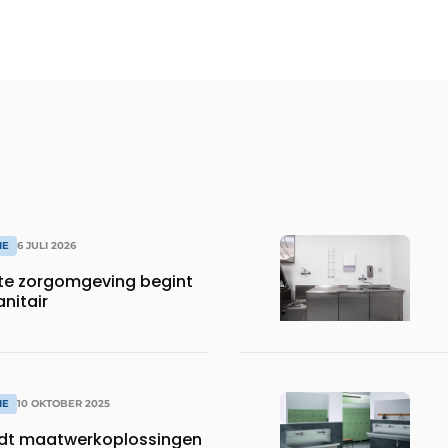
IE
6 JULI 2026
te zorgomgeving begint
anitair
IE
10 OKTOBER 2025
dt maatwerkoplossingen