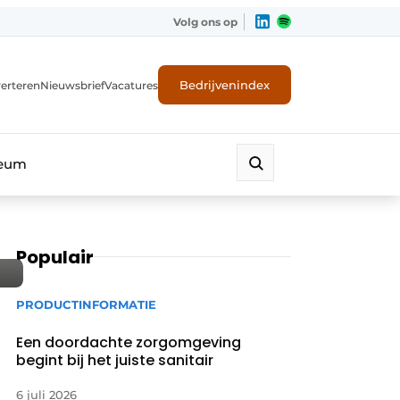
Volg ons op
Bedrijvenindex
erteren
Nieuwsbrief
Vacatures
leum
Populair
PRODUCTINFORMATIE
Een doordachte zorgomgeving
begint bij het juiste sanitair
6 juli 2026