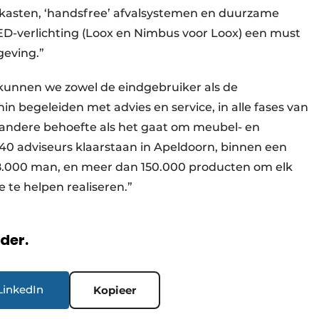
elkasten, ‘handsfree’ afvalsystemen en duurzame
ED-verlichting (Loox en Nimbus voor Loox) een must
geving.”
kunnen we zowel de eindgebruiker als de
n begeleiden met advies en service, in alle fases van
n andere behoefte als het gaat om meubel- en
0 adviseurs klaarstaan in Apeldoorn, binnen een
8.000 man, en meer dan 150.000 producten om elk
 te helpen realiseren.”
rder.
LinkedIn
Kopieer