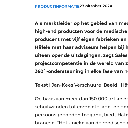
27 oktober 2020
Privacy / Cookie statement
PRODUCTINFORMATIE
Vacature aanmelden
Als marktleider op het gebied van me
Vacatures
high-end producten voor de medische 
Video’s
producent met vijf eigen fabrieken en
Häfele met haar adviseurs helpen bij 
uiteenlopende uitdagingen, zegt Sale
projectcompetentie in de wereld van z
360˚-ondersteuning in elke fase van he
Tekst
| Jan-Kees Verschuure
Beeld
| Hä
Op basis van meer dan 150.000 artikele
schuifwanden tot complete lade- en o
persoonsgebonden toegang, biedt Häfel
branche. “Het unieke van de medische br