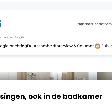
Magazines
Podcasts
Adv
erland en België
bouw en ontwikkeling in de zorg
logie
Inrichting
Duurzaamheid
Interview & Columns
Jubi
ssingen, ook in de badkamer