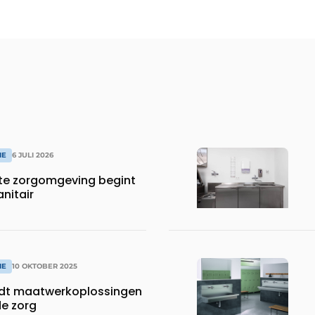
IE
6 JULI 2026
te zorgomgeving begint
anitair
IE
10 OKTOBER 2025
dt maatwerkoplossingen
de zorg