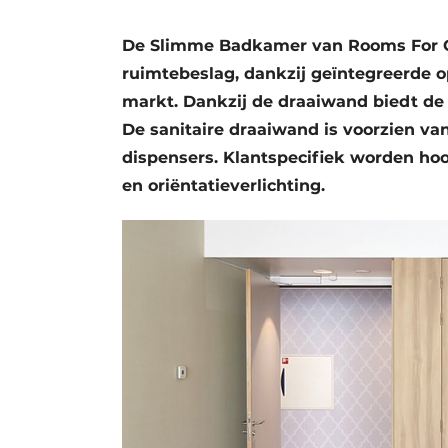
Privacy / Cookie statement
De Slimme Badkamer van Rooms For C
Vacature aanmelden
ruimtebeslag, dankzij geïntegreerde o
Vacatures
markt. Dankzij de draaiwand biedt d
Video’s
De sanitaire draaiwand is voorzien va
dispensers. Klantspecifiek worden ho
en oriëntatieverlichting.