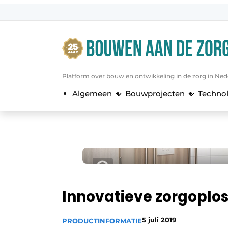
Aanmelden
Algemene voorwaarden
Bedrijven
Platform over bouw en ontwikkeling in de zorg in Ned
Bouwen aan de Zorg | Vakblad over 
Algemeen
Bouwprojecten
Techno
Contact
Direct contact
Evenement aanmelden
Jaarboek
Jubileumboek
Meest gelezen
Innovatieve zorgoplo
Nieuwsbrief
5 juli 2019
PRODUCTINFORMATIE
Podcasts