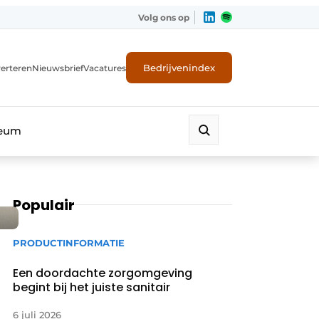
Volg ons op
Bedrijvenindex
erteren
Nieuwsbrief
Vacatures
leum
Populair
PRODUCTINFORMATIE
Een doordachte zorgomgeving
begint bij het juiste sanitair
6 juli 2026