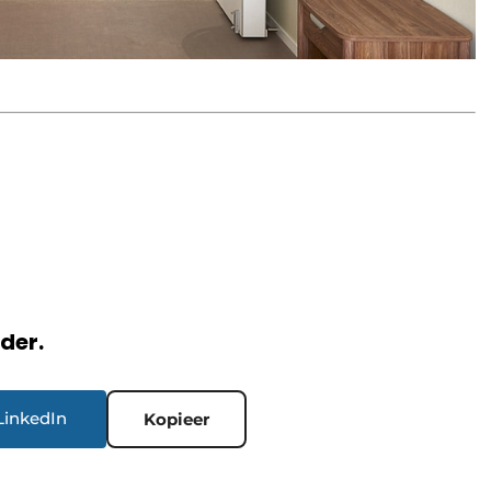
rder.
LinkedIn
Kopieer