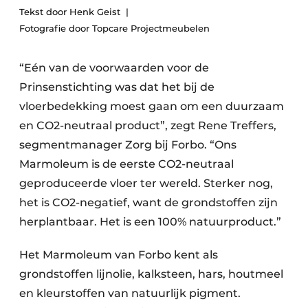
Podcasts
Tekst door Henk Geist
Privéklinieken
Fotografie door Topcare Projectmeubelen
Privacy / Cookie statement
Laboratoria
Vacature aanmelden
“Eén van de voorwaarden voor de
Vacatures
Prinsenstichting was dat het bij de
Video’s
vloerbedekking moest gaan om een duurzaam
en CO2-­neutraal product”, zegt Rene Treffers,
segmentmanager Zorg bij Forbo. “Ons
Marmoleum is de eerste CO2-neutraal
geproduceerde vloer ter wereld. Sterker nog,
het is CO2-negatief, want de grondstoffen zijn
herplantbaar. Het is een 100% natuurproduct.”
Het Marmoleum van Forbo kent als
grondstoffen lijnolie, kalksteen, hars, houtmeel
en kleurstoffen van natuurlijk pigment.