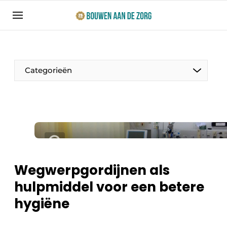
Aanmelden
Algemene voorwaarden
Bedrijven
Categorieën
Bouwen aan de Zorg | Vakblad over bouw en
ontwikkeling in de zorg
Contact
Productinformatie
Direct contact
Evenementen
Evenement aanmelden
Jaarboek
Wegwerpgordijnen als
Jubileumboek
hulpmiddel voor een betere
Ziekenhuizen
Meest gelezen
hygiëne
Woonzorg & Verpleeghuizen
Nieuwsbrief