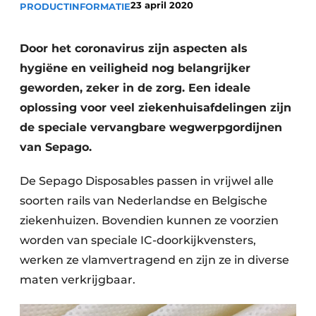
23 april 2020
PRODUCTINFORMATIE
Podcasts
Privéklinieken
Privacy / Cookie statement
Laboratoria
Door het coronavirus zijn aspecten als
Vacature aanmelden
hygiëne en veiligheid nog belangrijker
Vacatures
geworden, zeker in de zorg. Een ideale
Video’s
oplossing voor veel ziekenhuisafdelingen zijn
de speciale vervangbare wegwerpgordijnen
van Sepago.
De Sepago Disposables passen in vrijwel alle
soorten rails van Nederlandse en Belgische
ziekenhuizen. Bovendien kunnen ze voorzien
worden van speciale IC-doorkijkvensters,
werken ze vlamvertragend en zijn ze in diverse
maten verkrijgbaar.