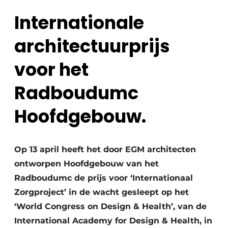
Podcasts
Privéklinieken
Internationale
Privacy / Cookie statement
Laboratoria
architectuurprijs
Vacature aanmelden
Vacatures
voor het
Video’s
Radboudumc
Hoofdgebouw.
Op 13 april heeft het door EGM architecten
ontworpen Hoofdgebouw van het
Radboudumc de prijs voor ‘Internationaal
Zorgproject’ in de wacht gesleept op het
‘World Congress on Design & Health’, van de
International Academy for Design & Health, in