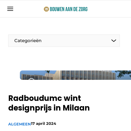
Aanmelden
Algemene voorwaarden
Bedrijven
Categorieën
Bouwen aan de Zorg | Vakblad over bouw en
ontwikkeling in de zorg
Contact
Productinformatie
Direct contact
Evenementen
Evenement aanmelden
Jaarboek
Radboudumc wint
Jubileumboek
designprijs in Milaan
Ziekenhuizen
Meest gelezen
Woonzorg & Verpleeghuizen
17 april 2024
Nieuwsbrief
ALGEMEEN