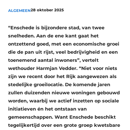
Podcasts
Privéklinieken
28 oktober 2025
ALGEMEEN
Privacy / Cookie statement
Laboratoria
Vacature aanmelden
“Enschede is bijzondere stad, van twee
Vacatures
snelheden. Aan de ene kant gaat het
Video’s
ontzettend goed, met een economische groei
die de pan uit rijst, veel bedrijvigheid en een
toenemend aantal inwoners”, vertelt
wethouder Harmjan Vedder. “Niet voor niets
zijn we recent door het Rijk aangewezen als
stedelijke groeilocatie. De komende jaren
zullen duizenden nieuwe woningen gebouwd
worden, waarbij we actief inzetten op sociale
initiatieven én het ontstaan van
gemeenschappen. Want Enschede beschikt
tegelijkertijd over een grote groep kwetsbare