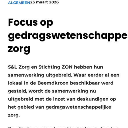
23 maart 2026
ALGEMEEN
Podcasts
Privéklinieken
Privacy / Cookie statement
Focus op
Laboratoria
Vacature aanmelden
gedragswetenschappel
Vacatures
Video’s
zorg
S&L Zorg en Stichting ZON hebben hun
samenwerking uitgebreid. Waar eerder al een
lokaal in de Beemdkroon beschikbaar werd
gesteld, wordt de samenwerking nu
uitgebreid met de inzet van deskundigen op
het gebied van gedragswetenschappelijke
zorg.