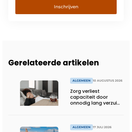
Inschrijven
Gerelateerde artikelen
ALGEMEEN
10 AUGUSTUS 2026
Zorg verliest
capaciteit door
onnodig lang verzuim:
‘Benut eerst wat er al
is’
ALGEMEEN
17 JULI 2026