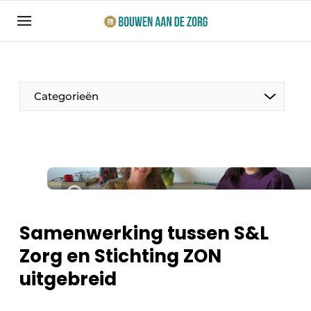
Aanmelden
Algemene voorwaarden
Bedrijven
Categorieën
Bouwen aan de Zorg | Vakblad over bouw en
ontwikkeling in de zorg
Contact
Productinformatie
Direct contact
Evenementen
Evenement aanmelden
Jaarboek
Samenwerking tussen S&L
Jubileumboek
Zorg en Stichting ZON
Ziekenhuizen
Meest gelezen
uitgebreid
Woonzorg & Verpleeghuizen
Nieuwsbrief