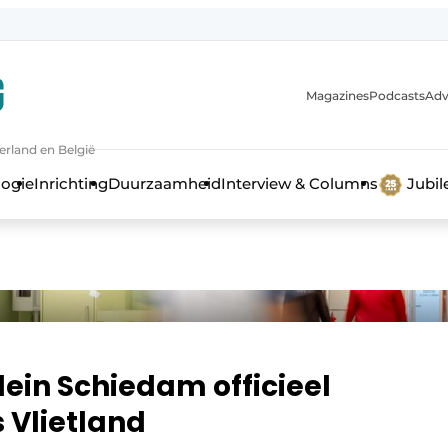
Magazines
Podcasts
Adv
erland en België
bouw en ontwikkeling in de zorg
logie
Inrichting
Duurzaamheid
Interview & Columns
Jubi
ein Schiedam officieel
 Vlietland