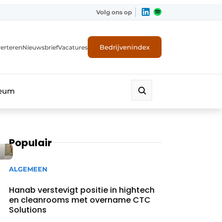
Volg ons op
Bedrijvenindex
erteren
Nieuwsbrief
Vacatures
leum
Populair
ALGEMEEN
Hanab verstevigt positie in hightech
en cleanrooms met overname CTC
Solutions