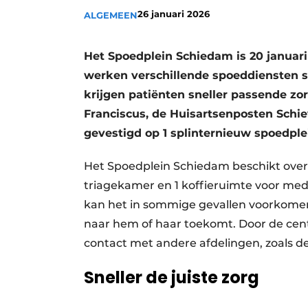
26 januari 2026
Privacy / Cookie statement
ALGEMEEN
Vacature aanmelden
Het Spoedplein Schiedam is 20 januari
Vacatures
werken verschillende spoeddiensten 
Video’s
krijgen patiënten sneller passende zor
Franciscus, de Huisartsenposten Schie
gevestigd op 1 splinternieuw spoedplei
Het Spoedplein Schiedam beschikt over 
triagekamer en 1 koffieruimte voor me
kan het in sommige gevallen voorkomen d
naar hem of haar toekomt. Door de centr
contact met andere afdelingen, zoals d
Sneller de juiste zorg