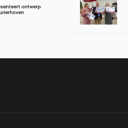
esenteert ontwerp
urierhoven