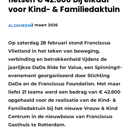
Podcasts
Privéklinieken
voor Kind- & Familiedaktuin
Privacy / Cookie statement
Laboratoria
Vacature aanmelden
2 maart 2026
ALGEMEEN
Vacatures
Op zaterdag 28 februari stond Franciscus
Video’s
Vlietland in het teken van beweging,
verbinding en betrokkenheid tijdens de
jaarlijkse DaDa Ride for Value, een Spinning®-
evenement georganiseerd door Stichting
DaDa en de Franciscus Foundation. Met maar
liefst 21 teams werd een bedrag van € 42.600
opgehaald voor de realisatie van de Kind- &
Familiedaktuin bij het nieuwe Vrouw & Kind
Centrum in de nieuwbouw van Franciscus
Gasthuis te Rotterdam.