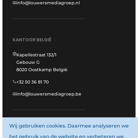
info@louwersmediagroep.nl
KANTOOR BELGIË
Kapellestraat 132/1
Gebouw G
8020 Oostkamp België
+32 50 36 81 70
info@louwersmediagroep.be
www.louwersmediagroep.com
Wij gebruiken cookies. Daarmee analyseren we
het gebruik van de website en verbeteren we
© 1987 - 2026 Louwersmediagroep.