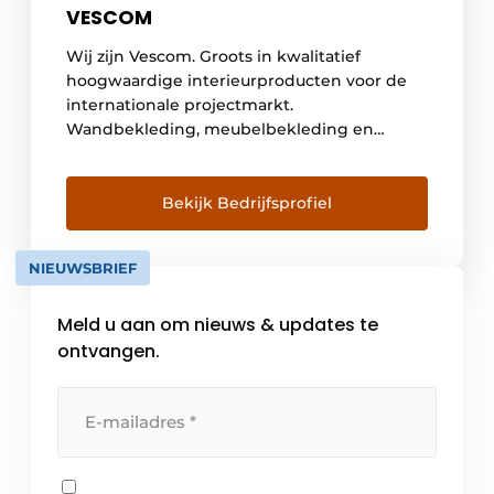
VESCOM
Wij zijn Vescom. Groots in kwalitatief
hoogwaardige interieurproducten voor de
internationale projectmarkt.
Wandbekleding, meubelbekleding en
gordijnstoffen. Kwaliteit in functie en
vormgeving; daar gaat het om bij Vescom.
We ontwikkelen, produceren en
Bekijk Bedrijfsprofiel
distribueren wandbekleding,
meubelbekleding en gordijnstoffen. Onze
NIEUWSBRIEF
producten worden toegepast in de
internationale projectmarkt, voornamelijk in
Meld u aan om nieuws & updates te
de segmenten hospitality, zorg, retail,
kantoren en het onderwijs. […]
ontvangen.