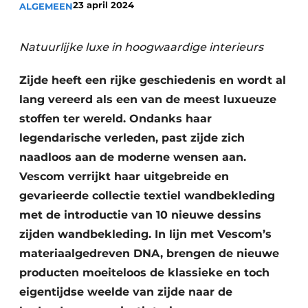
23 april 2024
ALGEMEEN
Podcasts
Privéklinieken
Privacy / Cookie statement
Laboratoria
Natuurlijke luxe in hoogwaardige interieurs
Vacature aanmelden
Vacatures
Zijde heeft een rijke geschiedenis en wordt al
lang vereerd als een van de meest luxueuze
Video’s
stoffen ter wereld. Ondanks haar
legendarische verleden, past zijde zich
naadloos aan de moderne wensen aan.
Vescom verrijkt haar uitgebreide en
gevarieerde collectie textiel wandbekleding
met de introductie van 10 nieuwe dessins
zijden wandbekleding. In lijn met Vescom’s
materiaalgedreven DNA, brengen de nieuwe
producten moeiteloos de klassieke en toch
eigentijdse weelde van zijde naar de