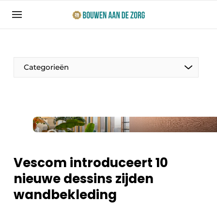
Aanmelden
Algemene voorwaarden
Bedrijven
Categorieën
Bouwen aan de Zorg | Vakblad over bouw en
ontwikkeling in de zorg
Contact
Productinformatie
Direct contact
Evenementen
Evenement aanmelden
Jaarboek
Vescom introduceert 10
Jubileumboek
nieuwe dessins zijden
Ziekenhuizen
Meest gelezen
wandbekleding
Woonzorg & Verpleeghuizen
Nieuwsbrief