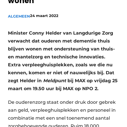
wonen
Podcasts
Privéklinieken
Privacy / Cookie statement
24 maart 2022
ALGEMEEN
Laboratoria
Vacature aanmelden
Vacatures
Minister Conny Helder van Langdurige Zorg
verwacht dat ouderen met dementie thuis
Video’s
blijven wonen met ondersteuning van thuis-
en mantelzorg en technische innovaties.
Extra verpleeghuisplekken, zoals we die nu
kennen, komen er niet of nauwelijks bij. Dat
zegt Helder in
Meldpunt
bij MAX op vrijdag 25
maart om 19.50 uur bij MAX op NPO 2.
De ouderenzorg staat onder druk door gebrek
aan geld, verpleeghuisplekken en personeel in
combinatie met een snel toenemend aantal
zorgbehoevende ouderen. Ruim 18.000