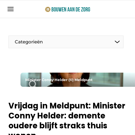
Aanmelden
Algemene voorwaarden
Bedrijven
Categorieën
Bouwen aan de Zorg | Vakblad over bouw en
ontwikkeling in de zorg
Contact
Productinformatie
Direct contact
Minister Conny Helder (©) Meldpunt
Evenementen
Evenement aanmelden
Jaarboek
Vrijdag in Meldpunt: Minister
Jubileumboek
Conny Helder: demente
Ziekenhuizen
Meest gelezen
oudere blijft straks thuis
Woonzorg & Verpleeghuizen
Nieuwsbrief