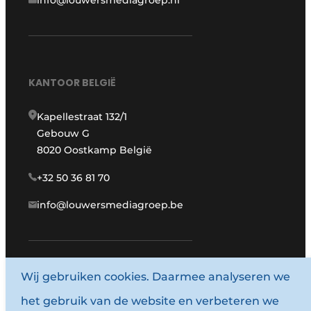
KANTOOR BELGIË
Kapellestraat 132/1
Gebouw G
8020 Oostkamp België
+32 50 36 81 70
info@louwersmediagroep.be
Wij gebruiken cookies. Daarmee analyseren we
www.louwersmediagroep.com
het gebruik van de website en verbeteren we
© 1987 - 2026 Louwersmediagroep.