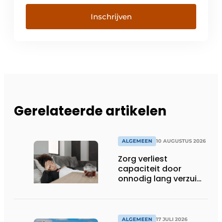
Inschrijven
Gerelateerde artikelen
ALGEMEEN
10 AUGUSTUS 2026
Zorg verliest
capaciteit door
onnodig lang verzuim:
‘Benut eerst wat er al
is’
ALGEMEEN
17 JULI 2026