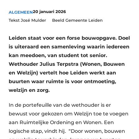
Podcasts
Privéklinieken
20 januari 2026
ALGEMEEN
Privacy / Cookie statement
Laboratoria
Tekst José Mulder Beeld Gemeente Leiden
Vacature aanmelden
Vacatures
Leiden staat voor een forse bouwopgave. Doel
Video’s
is uiteraard een samenleving waarin iedereen
kan meedoen, van student tot senior.
Wethouder Julius Terpstra (Wonen, Bouwen
en Welzijn) vertelt hoe Leiden werkt aan
buurten waar ruimte is voor ontmoeting,
welzijn en zorg.
In de portefeuille van de wethouder is er
bewust voor gekozen om Welzijn toe te voegen
aan Ruimtelijke Ordening en Wonen. Een
logische stap, vindt hij. “Door wonen, bouwen