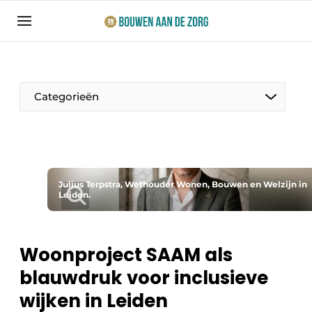
Aanmelden
Algemene voorwaarden
Bedrijven
Categorieën
Bouwen aan de Zorg | Vakblad over bouw en
ontwikkeling in de zorg
Contact
Productinformatie
Direct contact
Julius Terpstra, Wethouder Wonen, Bouwen en Welzijn in
Evenementen
Leiden.
Evenement aanmelden
Jaarboek
Jubileumboek
Woonproject SAAM als
Ziekenhuizen
blauwdruk voor inclusieve
Meest gelezen
Woonzorg & Verpleeghuizen
wijken in Leiden
Nieuwsbrief